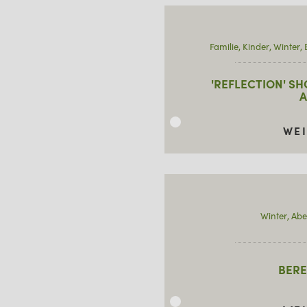
WINTER
Familie
Kinder
Winter
'REFLECTION' SH
B
WE
Winter
Abe
BERE