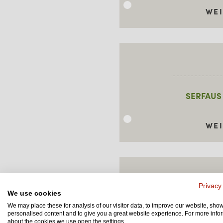
WE
SERFAUS 
WE
Privacy
We use cookies
We may place these for analysis of our visitor data, to improve our website, sho
FURGLIS WIN
personalised content and to give you a great website experience. For more info
about the cookies we use open the settings.