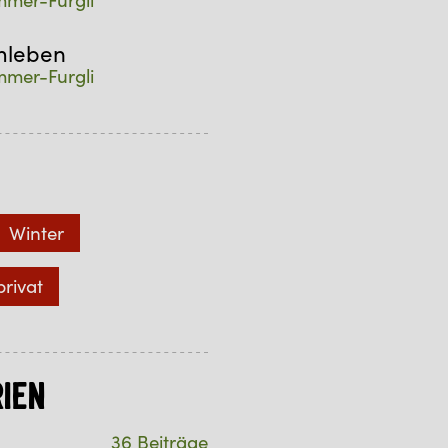
mleben
mer-Furgli
Winter
privat
ien
36 Beiträge