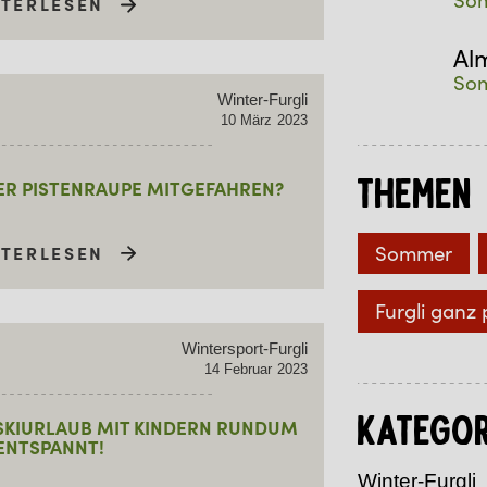
ITERLESEN
Al
Som
Winter-Furgli
10
März
2023
Themen
ER PISTENRAUPE MITGEFAHREN?
Sommer
ITERLESEN
Furgli ganz 
Wintersport-Furgli
14
Februar
2023
Kategor
R SKIURLAUB MIT KINDERN RUNDUM
ENTSPANNT!
Winter-Furgli