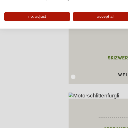
WE
no, adjust
accept all
SKIZWER
WE