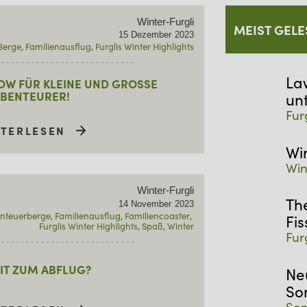
Winter-Furgli
MEIST GELE
15
Dezember
2023
Berge
Familienausflug
Furglis Winter Highlights
La
OW FÜR KLEINE UND GROSSE A
ENTEURER!
un
Fur
ITERLESEN
Wi
Win
Winter-Furgli
Th
14
November
2023
nteuerberge
Familienausflug
Familiencoaster
Fis
Furglis Winter Highlights
Spaß
Winter
Fur
IT ZUM ABFLUG?
Ne
So
Som