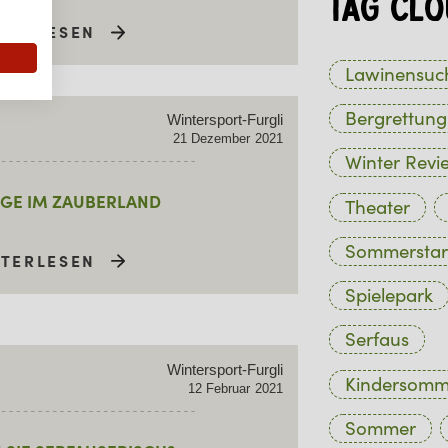
Tag Clo
ITERLESEN
Lawinensuc
Bergrettung
Wintersport-Furgli
21
Dezember
2021
Winter Revi
GE IM ZAUBERLAND
Theater
Sommerstar
ITERLESEN
Spielepark
Serfaus
Wintersport-Furgli
Kindersom
12
Februar
2021
Sommer