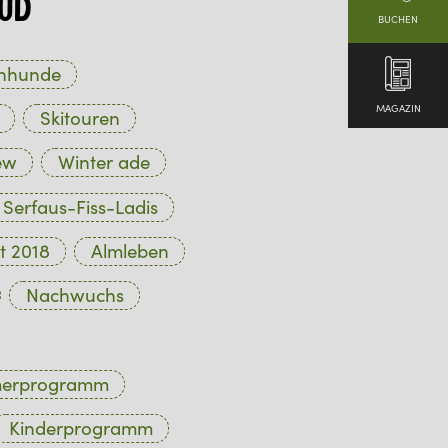
ud
BUCHEN
hhunde
MAGAZIN
Skitouren
ew
Winter ade
Serfaus-Fiss-Ladis
t 2018
Almleben
Nachwuchs
merprogramm
Kinderprogramm