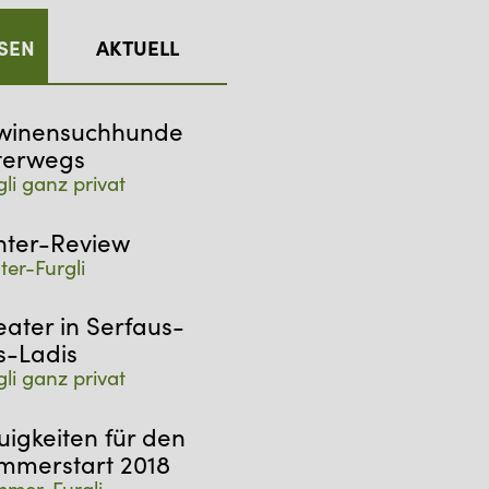
SEN
AKTUELL
winensuchhunde
terwegs
gli ganz privat
nter-Review
ter-Furgli
eater in Serfaus-
s-Ladis
gli ganz privat
uigkeiten für den
mmerstart 2018
mer-Furgli