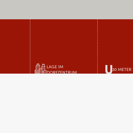
LAGE IM
30 METER
DORFZENTRUM