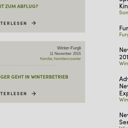
Ki
IT ZUM ABFLUG?
Som
ITERLESEN
Fu
Fur
Ne
Winter-Furgli
11
November
2015
20
Familie
Familiencoaster
Win
GER GEHT IN WINTERBETRIEB
Ad
Ne
Ex
ITERLESEN
Win
Ne
Se