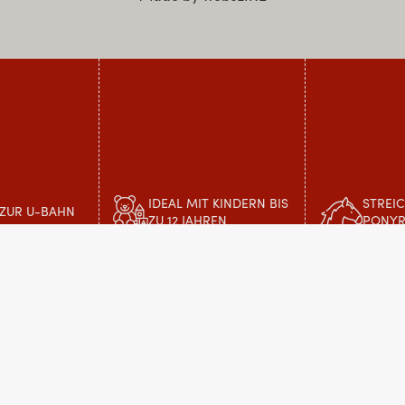
IDEAL MIT KINDERN BIS
STREI
 ZUR U-BAHN
ZU 12 JAHREN
PONYR