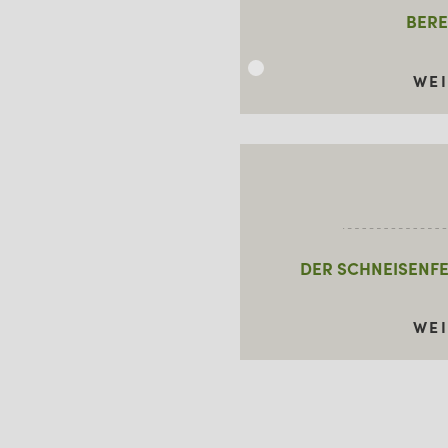
WINTER
BERE
WE
DER SCHNEISENFE
WE