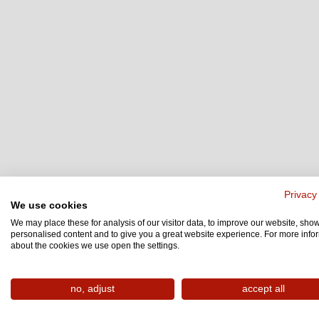
Privacy
We use cookies
We may place these for analysis of our visitor data, to improve our website, sho
personalised content and to give you a great website experience. For more info
about the cookies we use open the settings.
no, adjust
accept all