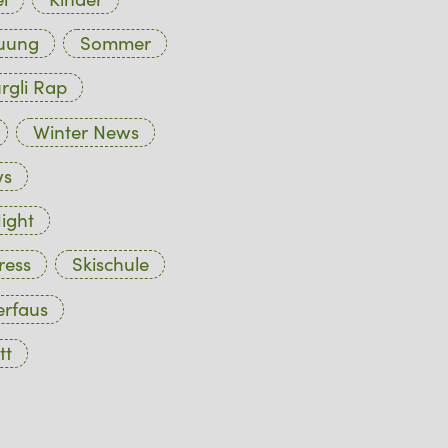
euung
Sommer
rgli Rap
Winter News
ws
ight
ress
Skischule
erfaus
tt