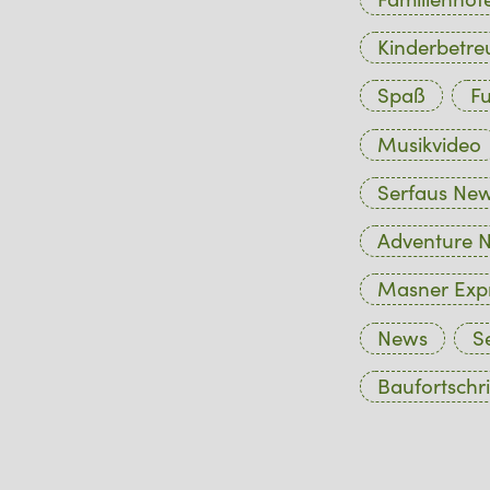
Kinderbetr
Spaß
Fu
Musikvideo
Serfaus Ne
Adventure N
Masner Exp
News
S
Baufortschri