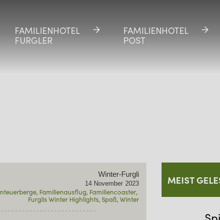
FAMILIENHOTEL
FAMILIENHOTEL
FAMILIENHOTEL
FAMILIENHOTEL
FURGLER
FURGLER
POST
POST
Winter-Furgli
MEIST GELE
14
November
2023
nteuerberge
Familienausflug
Familiencoaster
Furglis Winter Highlights
Spaß
Winter
Sp