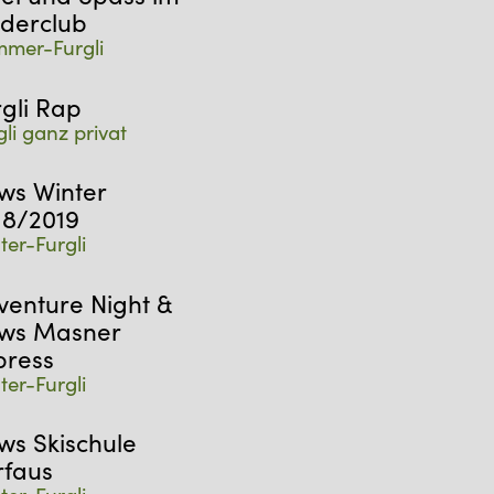
nderclub
mer-Furgli
rgli Rap
gli ganz privat
ws Winter
18/2019
ter-Furgli
venture Night &
ws Masner
press
ter-Furgli
ws Skischule
rfaus