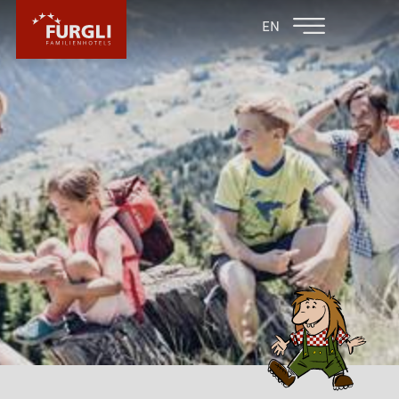
FAMILIENHOTEL
FAMILIENHOTEL
EN
FURGLER
POST
FURGLI HOTELS
IHRE GASTGEBER
AGB & FAQ – WISSENSWERTES
SOMMER INKLUSIVLEISTUNGEN
WINTER INKLUSIVLEISTUNGEN
PHILOSOPHIE
AKTUELLES
ERLEBNISSE
MASSAGEANGEBOTE