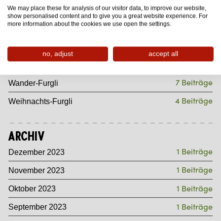
We may place these for analysis of our visitor data, to improve our website,
11 Beiträge
Sommersport-Furgli
show personalised content and to give you a great website experience. For
more information about the cookies we use open the settings.
37 Beiträge
Sommer-Furgli
8 Beiträge
Gourmet-Furgli
no, adjust
accept all
4 Beiträge
Wintersport-Furgli
7 Beiträge
Wander-Furgli
4 Beiträge
Weihnachts-Furgli
Archiv
1 Beiträge
Dezember 2023
1 Beiträge
November 2023
1 Beiträge
Oktober 2023
1 Beiträge
September 2023