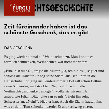
Weihnachtsgeschichte
FAMILIENHOTEL
FAMILIENHOTEL
EN
FURGLER
POST
FURGLI HOTELS
Zeit füreinander haben ist das
schönste Geschenk, das es gibt
KINDER
SOMMER
DAS GESCHENK
WINTER
Es ging wieder einmal auf Weihnachten zu. Man konnte es
förmlich schmecken, Weihnachten war nicht mehr fern.
„Fritz, bist du es?“, fragte die Mutter. „Ja, ich bin es.“, sagt er und
schloss die Haustür. Er zog seine Stiefel aus, schlüpfte in die
Hausschuhe und ging ins Kinderzimmer. Dort saß schon Bettina,
seine Schwester, und strickte. „Na, hast du schon alle
Weihnachtsgeschenke besorgt?“, wollte sie wissen. „Ja!“,
antwortete Fritz. „Bitte, bitte sag es mir!“, fleht ihn seine
Schwester an. „Nein!“, blieb er hart. Auch die Eltern fragten ihn,
was er denn Tom schenken werde. Er aber schwieg eisern.