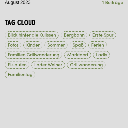
1 Beiträge
August 2023
Tag Cloud
Blick hinter die Kulissen
Bergbahn
Erste Spur
Fotos
Kinder
Sommer
Spaß
Ferien
Familien Grillwanderung
Marktdorf
Ladis
Eislaufen
Lader Weiher
Grillwanderung
Familientag