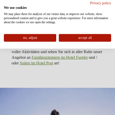
Wer weiß, wie unsere wiehernden Familienmitglieder
Privacy policy
We use cookies
heißen? Ach, ich verrate euch gerne die Namen, aber
We may place these for analysis of our visitor data, to improve our website, show
nur ein paar... also... es gibt Schneewittchen & Anna
personalised content and to give you a great website experience. For more information
(das sind die Mütter von vielen Ponys), Surprise (das
about the cookies we use open the settings.
heißt "Überraschung"), Anni & Sina und und und...
no, adjust
accept all
Ein Familienurlaub, der wirklich alles kann. In Serfaus
kann der Tag gar nicht lang genug sein! Planen Sie Tage
voller Aktivitäten und sehen Sie sich in aller Ruhe unser
Angebot an
Familienzimmern im Hotel Furgler
und /
oder
Suiten im Hotel Post
an!