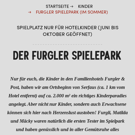
STARTSEITE
KINDER
KIDS BIKE
FURGLER SPIELEPARK (IM SOMMER)
KIDS COOK
SPIELPLATZ NUR FÜR HOTELKINDER (JUNI BIS
FURGLER SPIELEPARK (IM SOMMER)
OKTOBER GEÖFFNET)
FURGLI EXPRESS
DER FURGLER SPIELEPARK
SOMMER
WINTER
Nur für euch, die Kinder in den Familienhotels Furgler &
Post, haben wir am Ortsbeginn von Serfaus (ca. 1 km vom
Hotel entfernt) auf ca. 2.000 m² ein richtiges Kinderparadies
angelegt. Aber nicht nur Kinder, sondern auch Erwachsene
können sich hier nach Herzenslust austoben!
Furgli, Matilda
und Mäcky waren natürlich die ersten Tester im Spielpark
und haben genüsslich und in aller Gemütsruhe alles