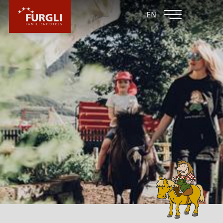
FAMILIENHOTEL
FAMILIENHOTEL
EN
FURGLER
POST
FURGLI HOTELS
KINDER
FURGLI & FREUNDE
INKLUSIVLEISTUNGEN FÜR KINDER
FURGLIS BABYPAKET
BABYURLAUB
KINDER SOMMERPROGRAMM
KINDER WINTERPROGRAMM
MÄCKYS SPIELEDORF IM AUSSENBEREICH