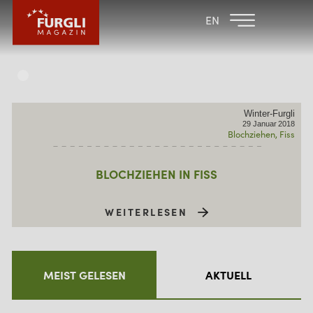
FAMILIENHOTEL
FAMILIENHOTEL
EN
FURGLER
POST
FURGLI HOTELS
KINDER
Winter-Furgli
SOMMER
29
Januar
2018
Blochziehen
Fiss
WINTER
BLOCHZIEHEN IN FISS
WEITERLESEN
MEIST GELESEN
AKTUELL