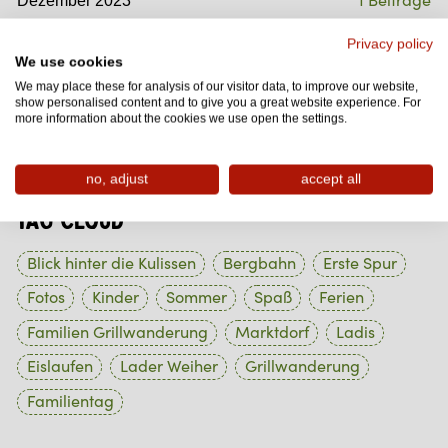
1 Beiträge
Dezember 2023
1 Beiträge
November 2023
Privacy policy
We use cookies
1 Beiträge
Oktober 2023
We may place these for analysis of our visitor data, to improve our website,
show personalised content and to give you a great website experience. For
1 Beiträge
September 2023
more information about the cookies we use open the settings.
1 Beiträge
August 2023
no, adjust
accept all
Tag Cloud
Blick hinter die Kulissen
Bergbahn
Erste Spur
Fotos
Kinder
Sommer
Spaß
Ferien
Familien Grillwanderung
Marktdorf
Ladis
Eislaufen
Lader Weiher
Grillwanderung
Familientag