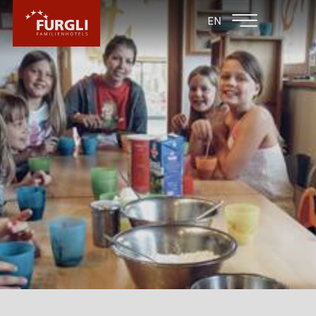
FAMILIENHOTEL
FAMILIENHOTEL
EN
FURGLER
POST
FURGLI HOTELS
KINDER
FURGLI & FREUNDE
INKLUSIVLEISTUNGEN FÜR KINDER
FURGLIS BABYPAKET
BABYURLAUB
KINDER SOMMERPROGRAMM
KINDER WINTERPROGRAMM
MÄCKYS SPIELEDORF IM AUSSENBEREICH