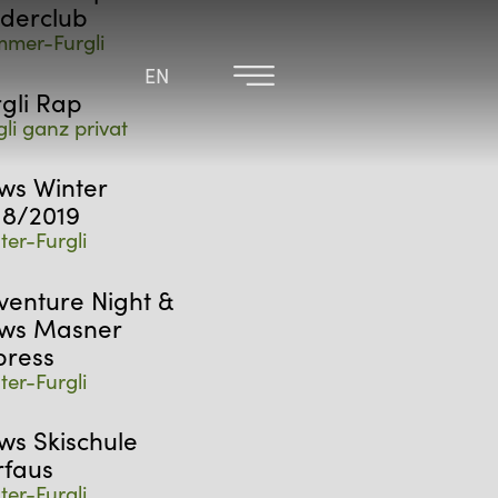
nderclub
mer-Furgli
EN
EN
rgli Rap
gli ganz privat
ws Winter
18/2019
ter-Furgli
venture Night &
ws Masner
press
ter-Furgli
ws Skischule
rfaus
ter-Furgli