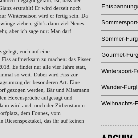
önlich megagut gefällt, ist, dass der
Entspannungs
anz erstrahlt! Er wird derzeit noch
zur Wintersaison wird er fertig sein. Da
Sommersport-
hwünge ziehen, gibt’s dann viel Neues.
mehr, aber ich sage nur: Man darf
Sommer-Furgl
 gelegt, euch auf eine
Gourmet-Furg
in Fiss aufmerksam zu machen: das Fisser
18. Es findet nur alle vier Jahre statt,
Wintersport-Fu
einmal so weit. Dabei wird Fiss zur
ttagsumzug der besonderen Art. Eine
Wander-Furgl
Dorf gezogen werden, Bär und Miasmann
den Hexensprüche aufgesagt und
Weihnachts-F
dann wird auch noch der Zirbenstamm –
Dorfplatz, dem Fonnes, vom
in Riesenspektakel, das ihr auf keinen