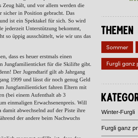
s Zeug hält, und vor allem werden die
sicher in Position gebracht. Das
nd ist ein Spektakel für sich. So wird
Themen
lle jederzeit Unterstützung bekommt,
ht so üppig ausschüttelt, wie wir uns das
Sommer
en, dass es heuer erstmals einen
Furgli ganz 
n Jungfamilienticket für die Skilifte gibt.
denn! Der Jugendtarif gilt ab Jahrgang
rgang 1999 und lässt dir noch genug Geld
m Jungfamilienticket fahren Eltern mit
en (bei einem Aufenthalt ab 3
Kategor
zum einmaligen Erwachsenenpreis. Will
damit abwechselnd auf der Piste ihre
Winter-Furgli
ährend der andere beim Nachwuchs
Furgli ganz pr