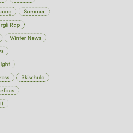
euung
Sommer
rgli Rap
Winter News
ws
ight
ress
Skischule
erfaus
tt