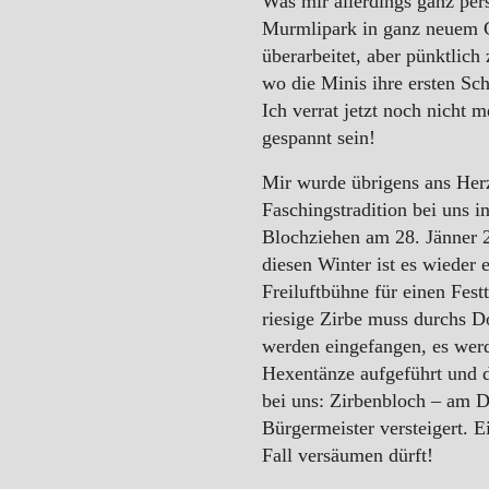
Was mir allerdings ganz pers
Murmlipark in ganz neuem Gl
überarbeitet, aber pünktlich 
wo die Minis ihre ersten Sc
Ich verrat jetzt noch nicht 
gespannt sein!
Mir wurde übrigens ans Herz
Faschingstradition bei uns 
Blochziehen am 28. Jänner 20
diesen Winter ist es wieder 
Freiluftbühne für einen Fes
riesige Zirbe muss durchs 
werden eingefangen, es wer
Hexentänze aufgeführt und 
bei uns: Zirbenbloch – am 
Bürgermeister versteigert. E
Fall versäumen dürft!