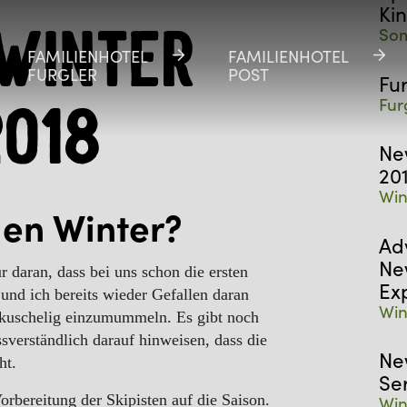
Ki
Som
Winter
FAMILIENHOTEL
FAMILIENHOTEL
FAMILIENHOTEL
FAMILIENHOTEL
FURGLER
FURGLER
POST
POST
Fu
Fur
2018
Ne
20
Win
den Winter?
Ad
Ne
ur daran, dass bei uns schon die ersten
Ex
und ich bereits wieder Gefallen daran
Win
kuschelig einzumummeln. Es gibt noch
sverständlich darauf hinweisen, dass die
Ne
ht.
Se
orbereitung der Skipisten auf die Saison.
Win