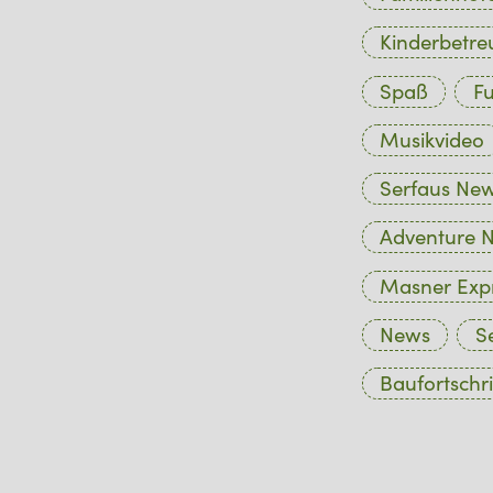
Kinderbetr
Spaß
Fu
Musikvideo
Serfaus Ne
Adventure N
Masner Exp
News
S
Baufortschri