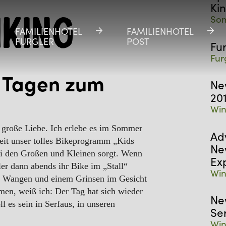
Ki
Som
iking
FAMILIENHOTEL
FAMILIENHOTEL
FAMILIENHOTEL
FAMILIENHOTEL
FURGLER
FURGLER
POST
POST
Fu
Fur
 Tagen zum
Ne
20
Win
 große Liebe. Ich erlebe es im Sommer
Ad
seit unser tolles Bikeprogramm „Kids
Ne
i den Großen und Kleinen sorgt. Wenn
Ex
er dann abends ihr Bike im „Stall“
Win
en Wangen und einem Grinsen im Gesicht
en, weiß ich: Der Tag hat sich wieder
Ne
ll es sein in Serfaus, in unseren
Se
Win