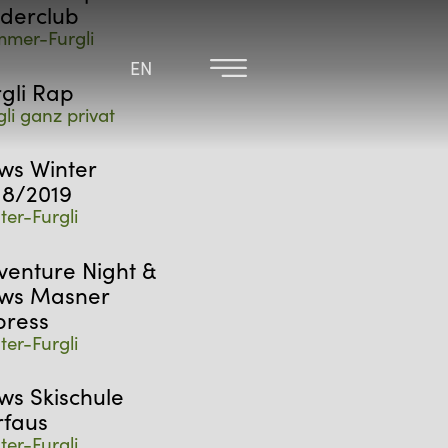
nderclub
mer-Furgli
EN
EN
rgli Rap
gli ganz privat
ws Winter
18/2019
ter-Furgli
venture Night &
ws Masner
press
ter-Furgli
ws Skischule
rfaus
ter-Furgli