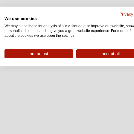
Privacy
We use cookies
We may place these for analysis of our visitor data, to improve our website, sho
personalised content and to give you a great website experience. For more info
about the cookies we use open the settings.
no, adjust
accept all