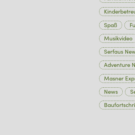
Kinderbetr
Spaß
Fu
Musikvideo
Serfaus Ne
Adventure N
Masner Exp
News
S
Baufortschri