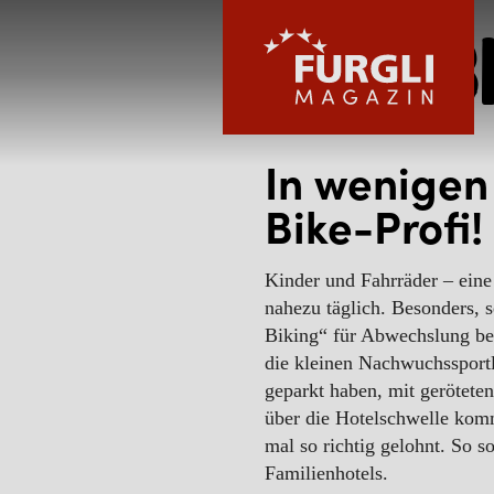
Kids B
In wenigen
Bike-Profi!
FURGLI HOTELS
Kinder und Fahrräder – eine
nahezu täglich. Besonders, 
Biking“ für Abwechslung be
KINDER
die kleinen Nachwuchssportl
geparkt haben, mit gerötet
über die Hotelschwelle komm
SOMMER
mal so richtig gelohnt. So so
Familienhotels.