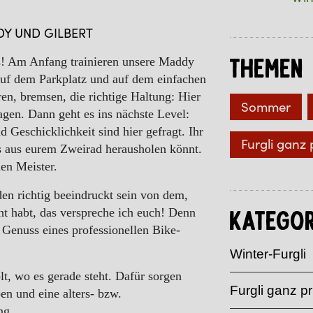
DY UND GILBERT
los! Am Anfang trainieren unsere Maddy
Themen
auf dem Parkplatz und auf dem einfachen
n, bremsen, die richtige Haltung: Hier
Sommer
lagen. Dann geht es ins nächste Level:
 Geschicklichkeit sind hier gefragt. Ihr
Furgli ganz 
es aus eurem Zweirad herausholen könnt.
en Meister.
n richtig beeindruckt sein von dem,
rnt habt, das verspreche ich euch! Denn
Kategor
Genuss eines professionellen Bike-
Winter-Furgli
t, wo es gerade steht. Dafür sorgen
Furgli ganz pr
en und eine alters- bzw.
ng.