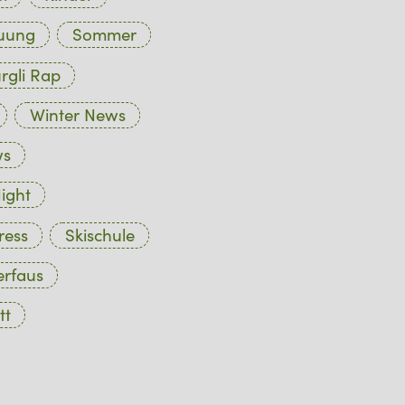
euung
Sommer
rgli Rap
Winter News
ws
ight
ress
Skischule
erfaus
tt