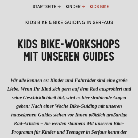
STARTSEITE
KINDER
KIDS BIKE
KIDS BIKE
KIDS COOK
KIDS BIKE & BIKE GUIDING IN SERFAUS
FURGLER SPIELEPARK (IM SOMMER)
KIDS BIKE-WORKSHOPS
FURGLI EXPRESS
MIT UNSEREN GUIDES
SOMMER
WINTER
Wir alle kennen es: Kinder und Fahrräder sind eine große
Liebe. Wenn Ihr Kind sich gern auf dem Rad ausprobiert und
seine Geschicklichkeit übt, wird es hier strahlende Augen
geben: Nach einer Woche Bike-Guiding mit unseren
hauseigenen Guides stehen vor Ihnen plötzlich großartige
Rad-Artisten – Sie werden staunen! Mit unserem Bike-
Programm für Kinder und Teenager in Serfaus kennt der