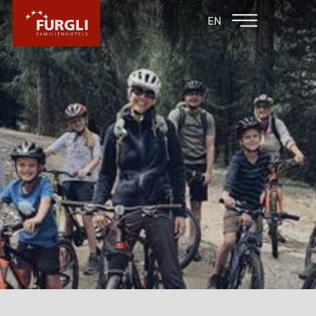
FAMILIENHOTEL
FAMILIENHOTEL
EN
FURGLER
POST
FURGLI HOTELS
KINDER
FURGLI & FREUNDE
INKLUSIVLEISTUNGEN FÜR KINDER
FURGLIS BABYPAKET
BABYURLAUB
KINDER SOMMERPROGRAMM
KINDER WINTERPROGRAMM
MÄCKYS SPIELEDORF IM AUSSENBEREICH