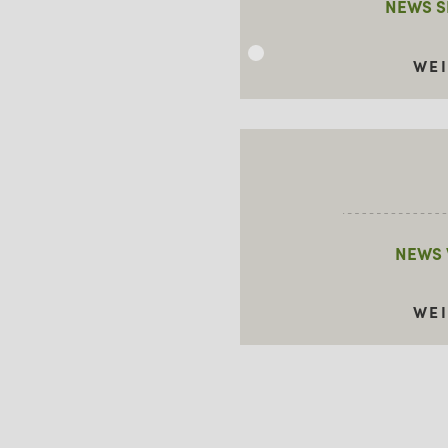
NEWS S
WINTER
WE
NEWS 
WE