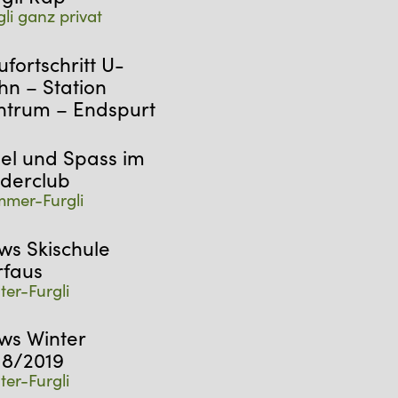
gli ganz privat
fortschritt U-
hn – Station
ntrum – Endspurt
iel und Spass im
nderclub
mer-Furgli
ws Skischule
rfaus
ter-Furgli
ws Winter
18/2019
ter-Furgli