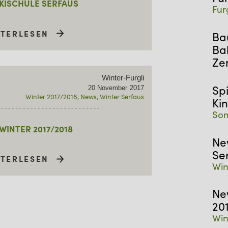
KISCHULE SERFAUS
Fur
ITERLESEN
Bau
Ba
Ze
Winter-Furgli
Sp
20
November
2017
Winter 2017/2018
News
Winter Serfaus
Ki
Som
WINTER 2017/2018
Ne
Se
ITERLESEN
Win
Ne
20
Win