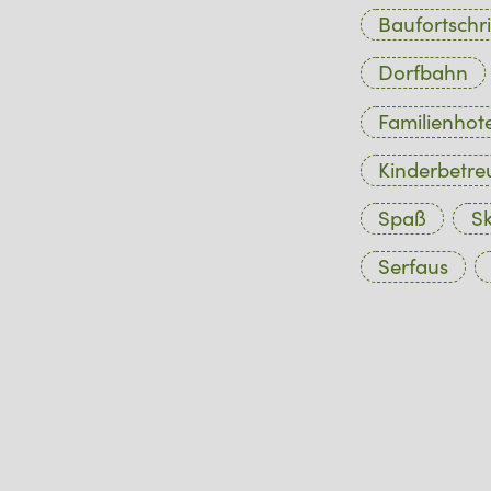
Baufortschri
Dorfbahn
Familienhote
Kinderbetr
Spaß
Sk
Serfaus