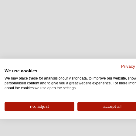
Privacy
We use cookies
We may place these for analysis of our visitor data, to improve our website, sho
personalised content and to give you a great website experience. For more info
about the cookies we use open the settings.
no, adjust
accept all