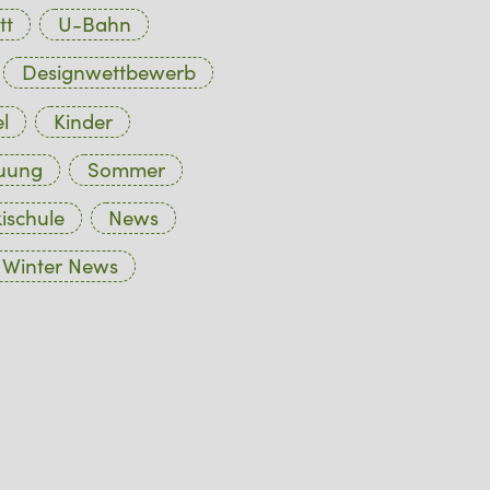
tt
U-Bahn
Designwettbewerb
l
Kinder
euung
Sommer
ischule
News
Winter News