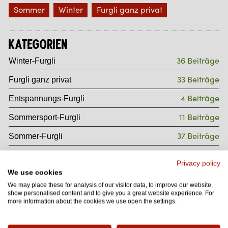
Sommer
Winter
Furgli ganz privat
Kategorien
36 Beiträge
Winter-Furgli
33 Beiträge
Furgli ganz privat
4 Beiträge
Entspannungs-Furgli
11 Beiträge
Sommersport-Furgli
37 Beiträge
Sommer-Furgli
8 Beiträge
Gourmet-Furgli
Privacy policy
We use cookies
4 Beiträge
Wintersport-Furgli
We may place these for analysis of our visitor data, to improve our website,
7 Beiträge
Wander-Furgli
show personalised content and to give you a great website experience. For
more information about the cookies we use open the settings.
4 Beiträge
Weihnachts-Furgli