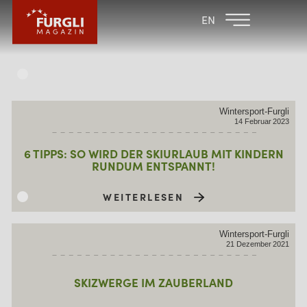
FAMILIENHOTEL
FAMILIENHOTEL
EN
FURGLER
POST
FURGLI HOTELS
KINDER
Wintersport-Furgli
SOMMER
14
Februar
2023
WINTER
6 TIPPS: SO WIRD DER SKIURLAUB MIT KINDERN
RUNDUM ENTSPANNT!
WEITERLESEN
Wintersport-Furgli
21
Dezember
2021
SKIZWERGE IM ZAUBERLAND