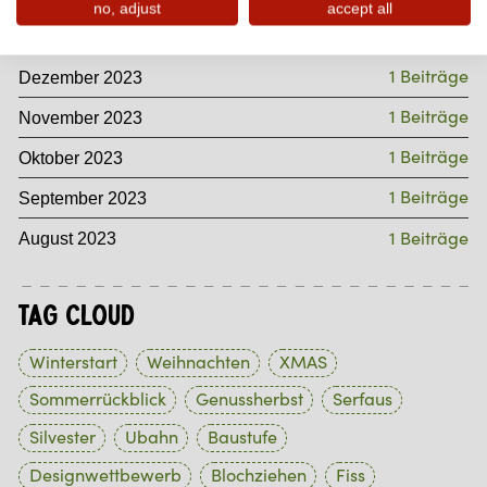
no, adjust
accept all
Archiv
1 Beiträge
Dezember 2023
1 Beiträge
November 2023
1 Beiträge
Oktober 2023
1 Beiträge
September 2023
1 Beiträge
August 2023
Tag Cloud
Winterstart
Weihnachten
XMAS
Sommerrückblick
Genussherbst
Serfaus
Silvester
Ubahn
Baustufe
Designwettbewerb
Blochziehen
Fiss