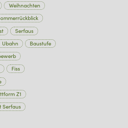
Weihnachten
ommerrückblick
st
Serfaus
Ubahn
Baustufe
bewerb
Fiss
e
ttform Z1
 Serfaus