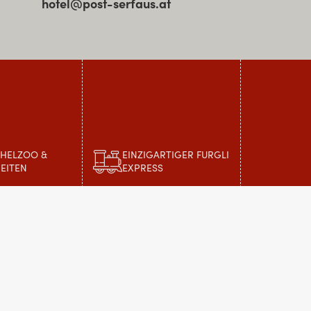
hotel@post-serfaus.at
CHELZOO &
EINZIGARTIGER FURGLI
EITEN
EXPRESS