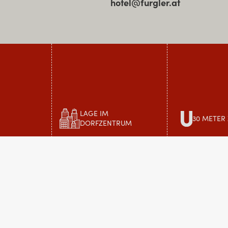
hotel@furgler.at
LAGE IM
30 METER
DORFZENTRUM