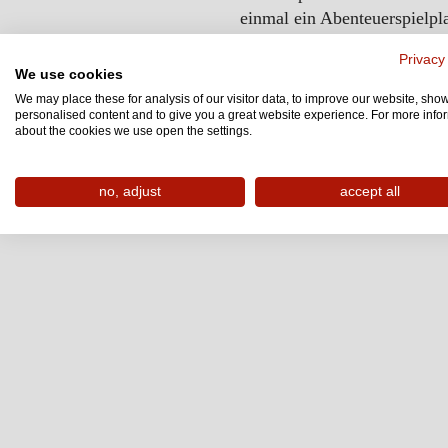
einmal ein Abenteuerspielpla
wird. Doch es wäre ja lang
Privacy
zu bleiben. Auch wenn ich mi
We use cookies
bin ich doch so etwas wie 
We may place these for analysis of our visitor data, to improve our website, sho
personalised content and to give you a great website experience. For more info
Allen anderen wünsche ich ei
about the cookies we use open the settings.
aushebt! High five!
no, adjust
accept all