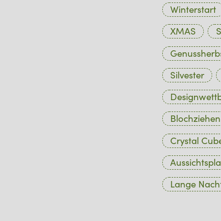
Winterstart
XMAS
S
Genussherb
Silvester
Designwett
Blochziehen
Crystal Cub
Aussichtspla
Lange Nacht