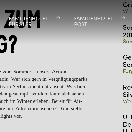
Gr
Wei
t zum
FAMILIENHOTEL
FAMILIENHOTEL
FAMILIENHOTEL
FAMILIENHOTEL
FURGLER
FURGLER
POST
POST
So
20
g?
Som
Ge
Se
Fur
e vom Sommer – unsere Action-
Ladis! Wer sich gern in Vergnügungsparks
Re
tiv in Serfaus nicht enttäuscht. Was hier
Sil
den gestampft wurden, kann sich sehen
Wei
auch im Winter erleben. Bereit für Air-
e und Adrenalinduschen? Dann stelle
U-
lights vor.
De
U-