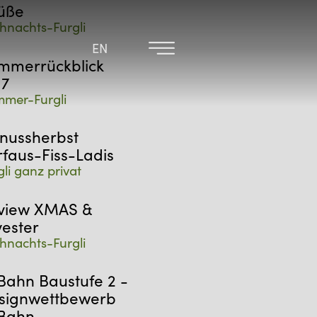
üße
hnachts-Furgli
EN
EN
mmerrückblick
17
mer-Furgli
nussherbst
rfaus-Fiss-Ladis
gli ganz privat
view XMAS &
vester
hnachts-Furgli
Bahn Baustufe 2 -
signwettbewerb
Bahn