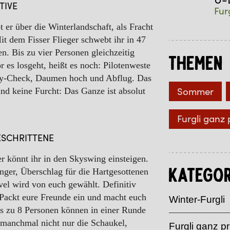
TIVE
Fur
 er über die Winterlandschaft, als Fracht
it dem Fisser Flieger schwebt ihr in 47
. Bis zu vier Personen gleichzeitig
Themen
es losgeht, heißt es noch: Pilotenweste
ety-Check, Daumen hoch und Abflug. Das
Sommer
und keine Furcht: Das Ganze ist absolut
Furgli ganz 
ESCHRITTENE
r könnt ihr in den Skyswing einsteigen.
nger, Überschlag für die Hartgesottenen
Kategor
el wird von euch gewählt. Definitiv
 Packt eure Freunde ein und macht euch
Winter-Furgli
Bis zu 8 Personen können in einer Runde
 manchmal nicht nur die Schaukel,
Furgli ganz pr