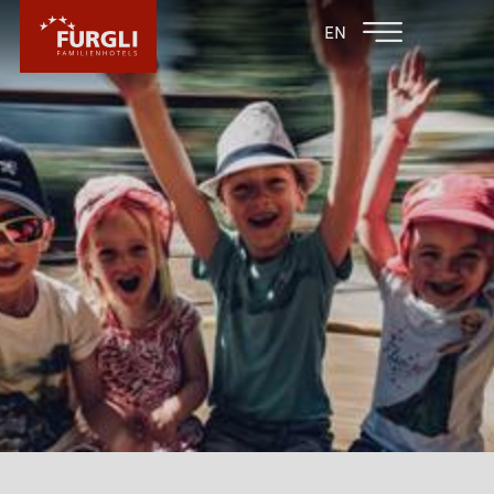
FAMILIENHOTEL
FAMILIENHOTEL
EN
FURGLER
POST
FURGLI HOTELS
KINDER
FURGLI & FREUNDE
INKLUSIVLEISTUNGEN FÜR KINDER
FURGLIS BABYPAKET
BABYURLAUB
KINDER SOMMERPROGRAMM
KINDER WINTERPROGRAMM
MÄCKYS SPIELEDORF IM AUSSENBEREICH