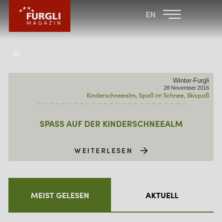
FAMILIENHOTEL
FAMILIENHOTEL
EN
FURGLER
POST
FURGLI HOTELS
KINDER
Winter-Furgli
SOMMER
28
November
2016
Kinderschneealm
Spaß im Schnee
Skispaß
WINTER
SPASS AUF DER KINDERSCHNEEALM
WEITERLESEN
MEIST GELESEN
AKTUELL