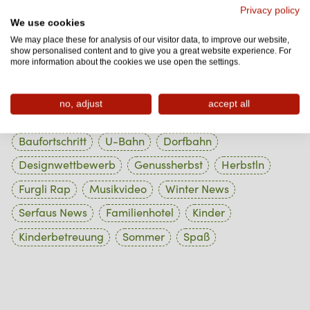
1 Beiträge
Oktober 2023
Privacy policy
We use cookies
1 Beiträge
September 2023
We may place these for analysis of our visitor data, to improve our website,
show personalised content and to give you a great website experience. For
1 Beiträge
August 2023
more information about the cookies we use open the settings.
no, adjust
accept all
Tag Cloud
Baufortschritt
U-Bahn
Dorfbahn
Designwettbewerb
Genussherbst
Herbstln
Furgli Rap
Musikvideo
Winter News
Serfaus News
Familienhotel
Kinder
Kinderbetreuung
Sommer
Spaß