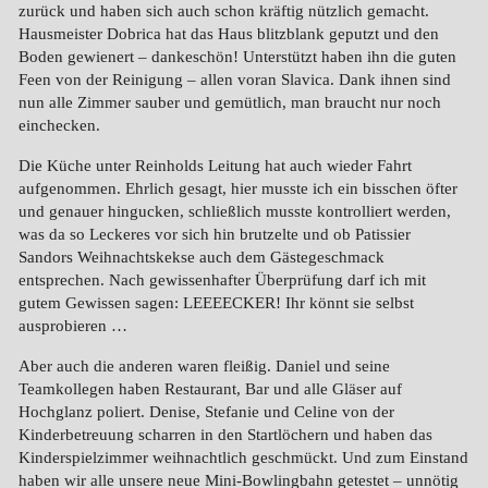
zurück und haben sich auch schon kräftig nützlich gemacht.
Hausmeister Dobrica hat das Haus blitzblank geputzt und den
Boden gewienert – dankeschön! Unterstützt haben ihn die guten
Feen von der Reinigung – allen voran Slavica. Dank ihnen sind
nun alle Zimmer sauber und gemütlich, man braucht nur noch
einchecken.
Die Küche unter Reinholds Leitung hat auch wieder Fahrt
aufgenommen. Ehrlich gesagt, hier musste ich ein bisschen öfter
und genauer hingucken, schließlich musste kontrolliert werden,
was da so Leckeres vor sich hin brutzelte und ob Patissier
Sandors Weihnachtskekse auch dem Gästegeschmack
entsprechen. Nach gewissenhafter Überprüfung darf ich mit
gutem Gewissen sagen: LEEEECKER! Ihr könnt sie selbst
ausprobieren …
Aber auch die anderen waren fleißig. Daniel und seine
Teamkollegen haben Restaurant, Bar und alle Gläser auf
Hochglanz poliert. Denise, Stefanie und Celine von der
Kinderbetreuung scharren in den Startlöchern und haben das
Kinderspielzimmer weihnachtlich geschmückt. Und zum Einstand
haben wir alle unsere neue Mini-Bowlingbahn getestet – unnötig