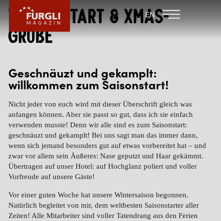
Winterstart & XMAS-
FAMILIENHOTEL
FAMILIENHOTEL
EN
FURGLER
POST
Grüße
FURGLI HOTELS
KINDER
Geschnäuzt und gekamplt:
willkommen zum Saisonstart!
SOMMER
Nicht jeder von euch wird mit dieser Überschrift gleich was
WINTER
anfangen können. Aber sie passt so gut, dass ich sie einfach
verwenden musste! Denn wir alle sind es zum Saisonstart:
geschnäuzt und gekamplt! Bei uns sagt man das immer dann,
wenn sich jemand besonders gut auf etwas vorbereitet hat – und
zwar vor allem sein Äußeres: Nase geputzt und Haar gekämmt.
Übertragen auf unser Hotel: auf Hochglanz poliert und voller
Vorfreude auf unsere Gäste!
Vor einer guten Woche hat unsere Wintersaison begonnen.
Natürlich begleitet von mir, dem weltbesten Saisonstarter aller
Zeiten! Alle Mitarbeiter sind voller Tatendrang aus den Ferien