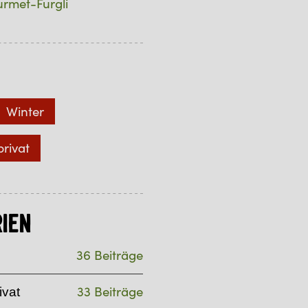
rmet-Furgli
Winter
privat
ien
36 Beiträge
33 Beiträge
ivat