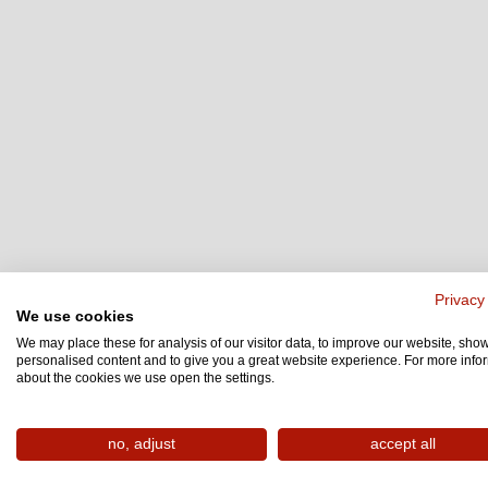
Privacy
We use cookies
We may place these for analysis of our visitor data, to improve our website, sho
personalised content and to give you a great website experience. For more info
about the cookies we use open the settings.
no, adjust
accept all