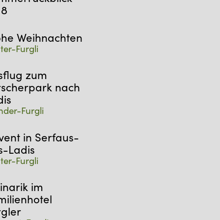
18
ohe Weihnachten
ter-Furgli
sflug zum
rscherpark nach
dis
der-Furgli
vent in Serfaus-
s-Ladis
ter-Furgli
inarik im
milienhotel
rgler