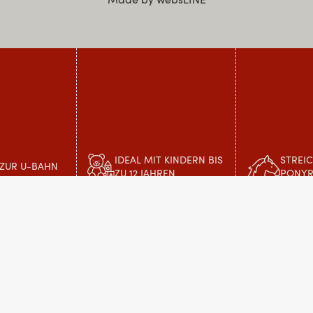
IDEAL MIT KINDERN BIS
STREI
 ZUR U-BAHN
ZU 12 JAHREN
PONYR