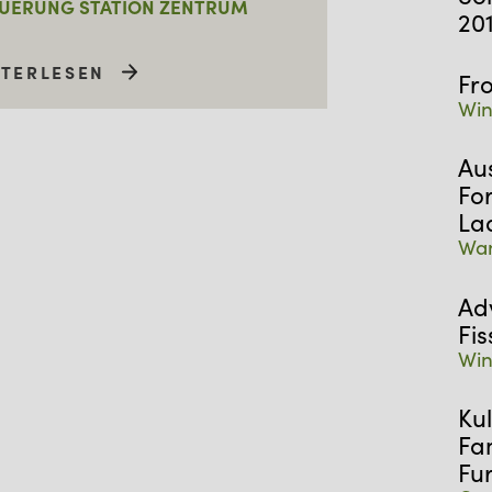
UERUNG STATION ZENTRUM
20
ITERLESEN
Fr
Win
Au
Fo
La
Wan
Ad
Fis
Win
Kul
Fa
Fu