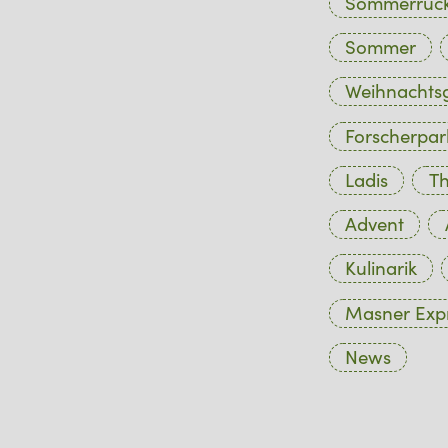
Sommerrück
Sommer
Weihnachtsg
Forscherpar
Ladis
Th
Advent
Kulinarik
Masner Exp
News