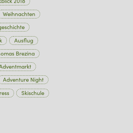
blick 2018
Weihnachten
eschichte
k
Ausflug
omas Brezina
Adventmarkt
Adventure Night
ress
Skischule