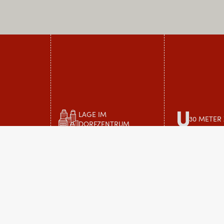
LAGE IM
30 METER
DORFZENTRUM