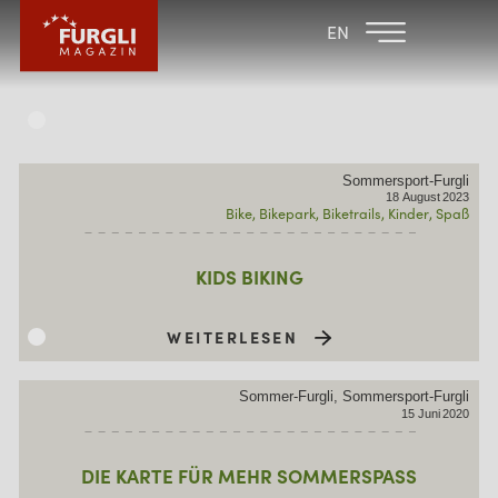
FAMILIENHOTEL
FAMILIENHOTEL
EN
FURGLER
POST
FURGLI HOTELS
KINDER
Sommersport-Furgli
SOMMER
18
August
2023
Bike
Bikepark
Biketrails
Kinder
Spaß
WINTER
KIDS BIKING
WEITERLESEN
Sommer-Furgli, Sommersport-Furgli
15
Juni
2020
DIE KARTE FÜR MEHR SOMMERSPASS