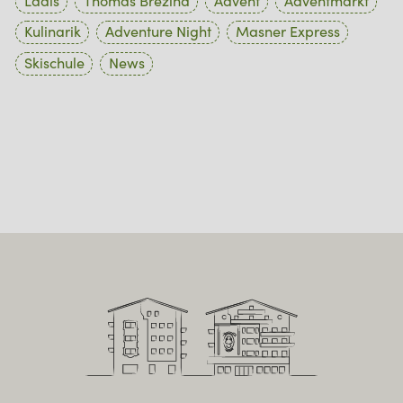
Ladis
Thomas Brezina
Advent
Adventmarkt
Kulinarik
Adventure Night
Masner Express
Skischule
News