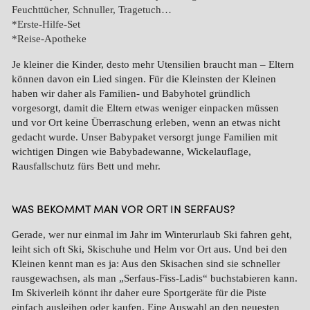
Feuchttücher, Schnuller, Tragetuch…
Erste-Hilfe-Set
Reise-Apotheke
Je kleiner die Kinder, desto mehr Utensilien braucht man – Eltern
können davon ein Lied singen. Für die Kleinsten der Kleinen
haben wir daher als Familien- und Babyhotel gründlich
vorgesorgt, damit die Eltern etwas weniger einpacken müssen
und vor Ort keine Überraschung erleben, wenn an etwas nicht
gedacht wurde. Unser
Babypaket
versorgt junge Familien mit
wichtigen Dingen wie Babybadewanne, Wickelauflage,
Rausfallschutz fürs Bett und mehr.
WAS BEKOMMT MAN VOR ORT IN SERFAUS?
Gerade, wer nur einmal im Jahr im Winterurlaub Ski fahren geht,
leiht sich oft Ski, Skischuhe und Helm vor Ort aus. Und bei den
Kleinen kennt man es ja: Aus den Skisachen sind sie schneller
rausgewachsen, als man „Serfaus-Fiss-Ladis“ buchstabieren kann.
Im Skiverleih könnt ihr daher eure Sportgeräte für die Piste
einfach ausleihen oder kaufen. Eine Auswahl an den neuesten