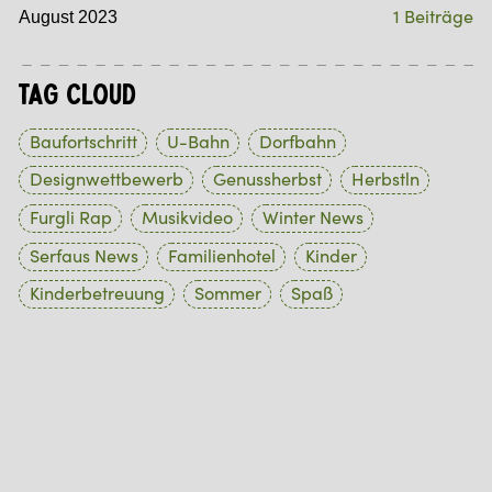
1 Beiträge
August 2023
Tag Cloud
Baufortschritt
U-Bahn
Dorfbahn
Designwettbewerb
Genussherbst
Herbstln
Furgli Rap
Musikvideo
Winter News
Serfaus News
Familienhotel
Kinder
Kinderbetreuung
Sommer
Spaß