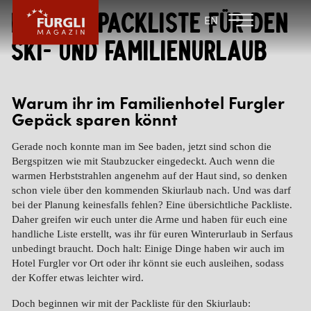
Furglis Packliste für den
FAMILIENHOTEL
FAMILIENHOTEL
EN
FURGLER
POST
Ski- und Familienurlaub
FURGLI HOTELS
KINDER
Warum ihr im Familienhotel Furgler
Gepäck sparen könnt
SOMMER
Gerade noch konnte man im See baden, jetzt sind schon die
WINTER
Bergspitzen wie mit Staubzucker eingedeckt. Auch wenn die
warmen Herbststrahlen angenehm auf der Haut sind, so denken
schon viele über den kommenden Skiurlaub nach. Und was darf
bei der Planung keinesfalls fehlen? Eine übersichtliche Packliste.
Daher greifen wir euch unter die Arme und haben für euch eine
handliche Liste erstellt, was ihr für euren Winterurlaub in Serfaus
unbedingt braucht. Doch halt: Einige Dinge haben wir auch im
Hotel Furgler vor Ort oder ihr könnt sie euch ausleihen, sodass
der Koffer etwas leichter wird.
Doch beginnen wir mit der Packliste für den Skiurlaub: