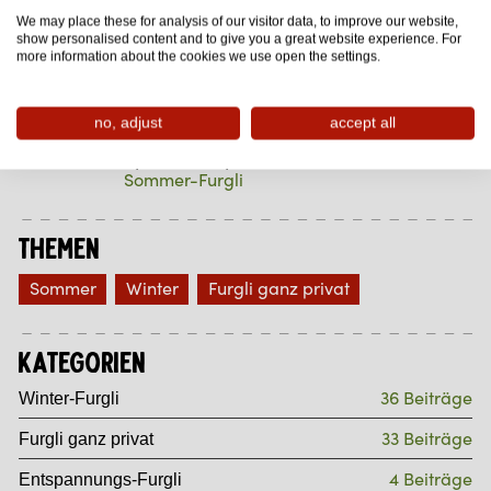
We may place these for analysis of our visitor data, to improve our website,
Furgli Rap
show personalised content and to give you a great website experience. For
Furgli ganz privat
more information about the cookies we use open the settings.
News Winter 2018/2019
Winter-Furgli
no, adjust
accept all
Spiel und Spass im Kinderclub
Sommer-Furgli
Themen
Sommer
Winter
Furgli ganz privat
Kategorien
36 Beiträge
Winter-Furgli
33 Beiträge
Furgli ganz privat
4 Beiträge
Entspannungs-Furgli