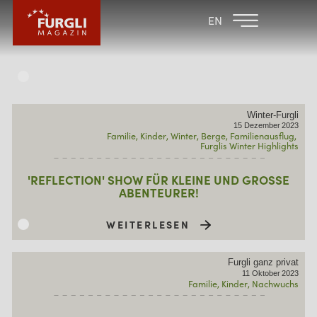
FAMILIENHOTEL
FAMILIENHOTEL
EN
FURGLER
POST
FURGLI HOTELS
KINDER
Winter-Furgli
SOMMER
15
Dezember
2023
Familie
Kinder
Winter
Berge
Familienausflug
Furglis Winter Highlights
WINTER
'REFLECTION' SHOW FÜR KLEINE UND GROSSE A
BENTEURER!
WEITERLESEN
Furgli ganz privat
11
Oktober
2023
Familie
Kinder
Nachwuchs