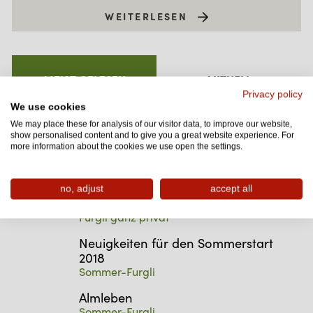
WEITERLESEN
MEIST GELESEN
AKTUELL
Privacy policy
We use cookies
Lawinensuchhunde unterwegs
We may place these for analysis of our visitor data, to improve our website,
show personalised content and to give you a great website experience. For
Furgli ganz privat
more information about the cookies we use open the settings.
Winter-Review
Winter-Furgli
no, adjust
accept all
Theater in Serfaus-Fiss-Ladis
Furgli ganz privat
Neuigkeiten für den Sommerstart
2018
Sommer-Furgli
Almleben
Sommer-Furgli