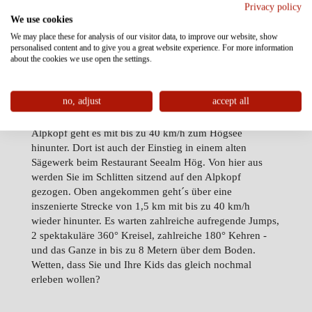
Privacy policy
ALPINE COASTER
We use cookies
SCHNEISENFEGER
We may place these for analysis of our visitor data, to improve our website, show
personalised content and to give you a great website experience. For more information
about the cookies we use open the settings.
Das Highlight im Erlebnispark Hög: Der Schneisenfeger,
no, adjust
accept all
eine Sommer- und Winterrodelbahn, die es in sich hat.
Doch keine Sorge, die Bahn ist absolut sicher. Vom
Alpkopf geht es mit bis zu 40 km/h zum Högsee
hinunter. Dort ist auch der Einstieg in einem alten
Sägewerk beim Restaurant Seealm Hög. Von hier aus
werden Sie im Schlitten sitzend auf den Alpkopf
gezogen. Oben angekommen geht´s über eine
inszenierte Strecke von 1,5 km mit bis zu 40 km/h
wieder hinunter. Es warten zahlreiche aufregende Jumps,
2 spektakuläre 360° Kreisel, zahlreiche 180° Kehren -
und das Ganze in bis zu 8 Metern über dem Boden.
Wetten, dass Sie und Ihre Kids das gleich nochmal
erleben wollen?