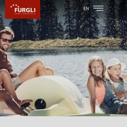
FAMILIENHOTEL
FAMILIENHOTEL
EN
FURGLER
POST
FURGLI HOTELS
KINDER
SOMMER
FAMILIENURLAUB IM SOMMER
SERFAUS IM SOMMER
SUPER. SOMMER. CARD
WANDERN
THEMENWEGE
AKTIVITÄTEN IM SOMMER