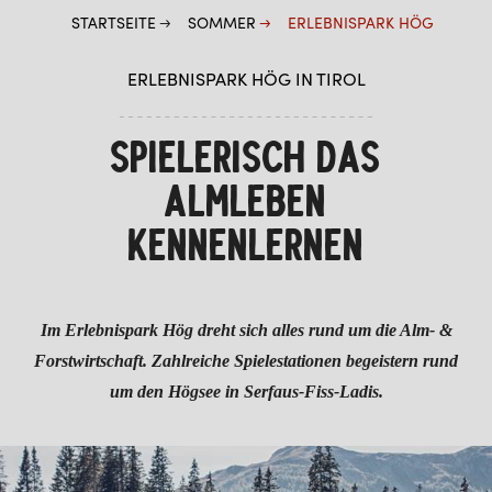
STARTSEITE
SOMMER
ERLEBNISPARK HÖG
MURMLI CLUB IM SOMMER
ERLEBNISWELT SERFAUS
ERLEBNISPARK HÖG IN TIROL
ERLEBNISPARK HÖG
SPIELERISCH DAS
SOMMER-FUNPARK FISS
ALMLEBEN
BIKEPARK SERFAUS
KENNENLERNEN
HOCHSEILGARTEN
PLAYIN SERFAUS
Im Erlebnispark Hög dreht sich alles rund um die Alm- &
MOUNTAINBIKEN
Forstwirtschaft. Zahlreiche Spielestationen begeistern rund
BIKE MIT GUIDE
um den Högsee in Serfaus-Fiss-Ladis.
FUN & ACTION
HIGHLIGHTS IM SOMMER