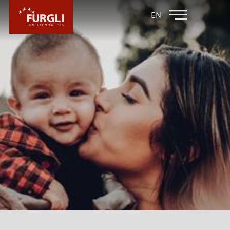
FAMILIENHOTEL
FAMILIENHOTEL
EN
FURGLER
POST
FURGLI HOTELS
KINDER
FURGLI & FREUNDE
INKLUSIVLEISTUNGEN FÜR KINDER
FURGLIS BABYPAKET
BABYURLAUB
KINDER SOMMERPROGRAMM
KINDER WINTERPROGRAMM
MÄCKYS SPIELEDORF IM AUSSENBEREICH