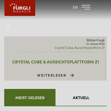
FAMILIENHOTEL
FAMILIENHOTEL
EN
FURGLER
POST
FURGLI HOTELS
KINDER
Winter-Furgli
SOMMER
15
Januar
2018
Crystal Cube
Aussichtsplattform Z1
WINTER
CRYSTAL CUBE & AUSSICHTSPLATTFORM Z1
WEITERLESEN
MEIST GELESEN
AKTUELL