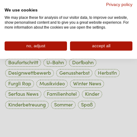
1 Beiträge
Oktober 2023
Privacy policy
We use cookies
1 Beiträge
September 2023
We may place these for analysis of our visitor data, to improve our website,
show personalised content and to give you a great website experience. For
1 Beiträge
August 2023
more information about the cookies we use open the settings.
no, adjust
accept all
Tag Cloud
Baufortschritt
U-Bahn
Dorfbahn
Designwettbewerb
Genussherbst
Herbstln
Furgli Rap
Musikvideo
Winter News
Serfaus News
Familienhotel
Kinder
Kinderbetreuung
Sommer
Spaß