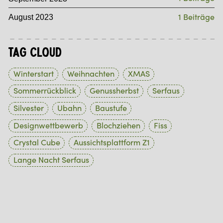
1 Beiträge
August 2023
Tag Cloud
Winterstart
Weihnachten
XMAS
Sommerrückblick
Genussherbst
Serfaus
Silvester
Ubahn
Baustufe
Designwettbewerb
Blochziehen
Fiss
Crystal Cube
Aussichtsplattform Z1
Lange Nacht Serfaus