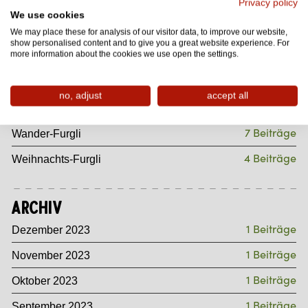
Privacy policy
4 Beiträge
Entspannungs-Furgli
We use cookies
11 Beiträge
Sommersport-Furgli
We may place these for analysis of our visitor data, to improve our website,
show personalised content and to give you a great website experience. For
more information about the cookies we use open the settings.
37 Beiträge
Sommer-Furgli
8 Beiträge
Gourmet-Furgli
no, adjust
accept all
4 Beiträge
Wintersport-Furgli
7 Beiträge
Wander-Furgli
4 Beiträge
Weihnachts-Furgli
Archiv
1 Beiträge
Dezember 2023
1 Beiträge
November 2023
1 Beiträge
Oktober 2023
1 Beiträge
September 2023