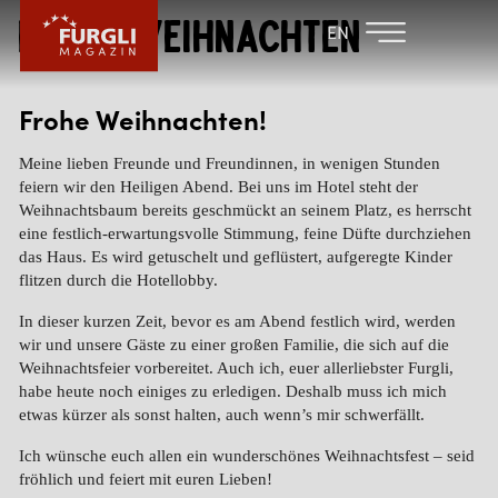
Frohe Weihnachten
FAMILIENHOTEL
FAMILIENHOTEL
EN
FURGLER
POST
FURGLI HOTELS
Frohe Weihnachten!
KINDER
Meine lieben Freunde und Freundinnen, in wenigen Stunden
feiern wir den Heiligen Abend. Bei uns im Hotel steht der
SOMMER
Weihnachtsbaum bereits geschmückt an seinem Platz, es herrscht
eine festlich-erwartungsvolle Stimmung, feine Düfte durchziehen
WINTER
das Haus. Es wird getuschelt und geflüstert, aufgeregte Kinder
flitzen durch die Hotellobby.
In dieser kurzen Zeit, bevor es am Abend festlich wird, werden
wir und unsere Gäste zu einer großen Familie, die sich auf die
Weihnachtsfeier vorbereitet. Auch ich, euer allerliebster Furgli,
habe heute noch einiges zu erledigen. Deshalb muss ich mich
etwas kürzer als sonst halten, auch wenn’s mir schwerfällt.
Ich wünsche euch allen ein wunderschönes Weihnachtsfest – seid
fröhlich und feiert mit euren Lieben!