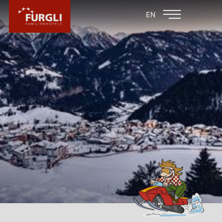
FAMILIENHOTEL
FAMILIENHOTEL
EN
FURGLER
POST
FURGLI HOTELS
KINDER
SOMMER
WINTER
FAMILIENURLAUB IM WINTER
SERFAUS IM WINTER
TIROLS SKI DIMENSIONEN
KINDERSKI
SERFAUSER SAUSER