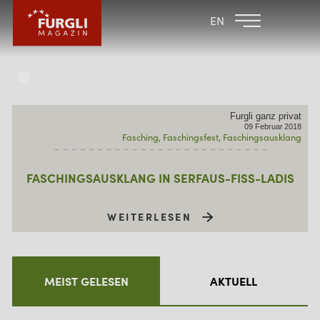
FAMILIENHOTEL
FAMILIENHOTEL
EN
FURGLER
POST
FURGLI HOTELS
KINDER
Furgli ganz privat
SOMMER
09
Februar
2018
Fasching
Faschingsfest
Faschingsausklang
WINTER
FASCHINGSAUSKLANG IN SERFAUS-FISS-LADIS
WEITERLESEN
MEIST GELESEN
AKTUELL