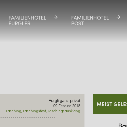
FAMILIENHOTEL
FAMILIENHOTEL
FAMILIENHOTEL
FAMILIENHOTEL
FURGLER
FURGLER
POST
POST
Furgli ganz privat
MEIST GELE
09
Februar
2018
Fasching
Faschingsfest
Faschingsausklang
Bau