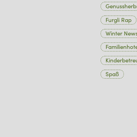
Genussherb
Furgli Rap
Winter New
Familienhote
Kinderbetr
Spaß