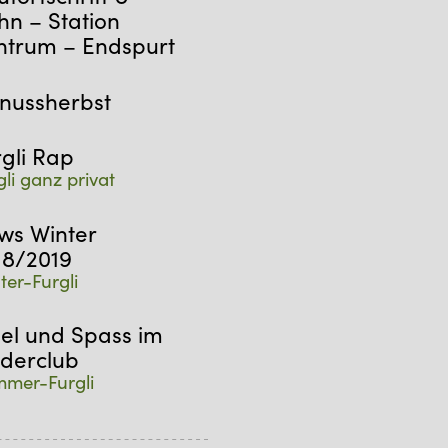
hn – Station
ntrum – Endspurt
nussherbst
rgli Rap
gli ganz privat
ws Winter
18/2019
ter-Furgli
iel und Spass im
nderclub
mer-Furgli