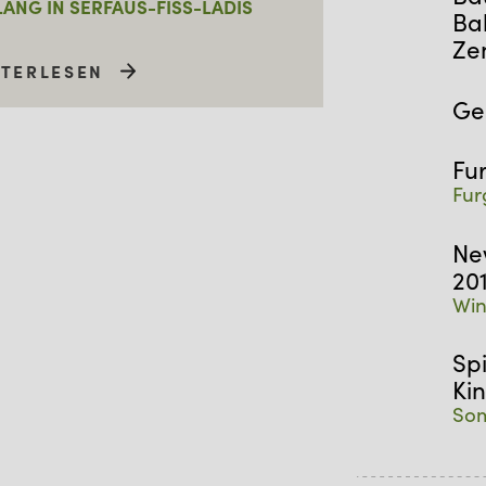
ANG IN SERFAUS-FISS-LADIS
Ba
Ze
ITERLESEN
Ge
Fu
Fur
Ne
20
Win
Sp
Ki
Som