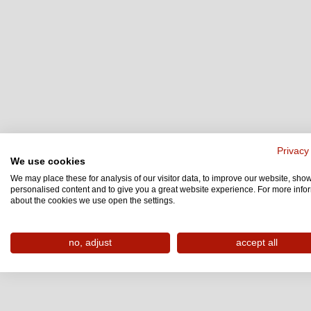
Privacy
We use cookies
We may place these for analysis of our visitor data, to improve our website, sho
personalised content and to give you a great website experience. For more info
about the cookies we use open the settings.
no, adjust
accept all