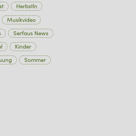
st
Herbstln
Musikvideo
s
Serfaus News
l
Kinder
euung
Sommer