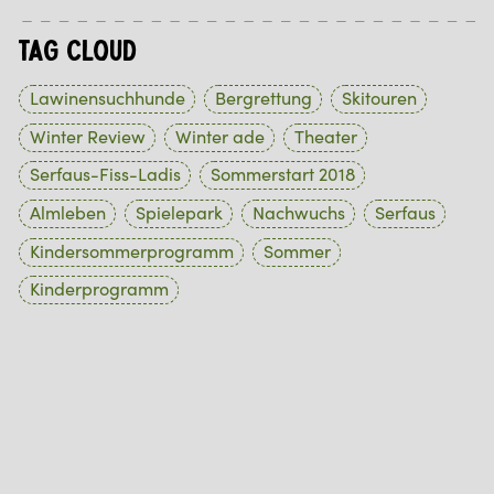
Tag Cloud
Lawinensuchhunde
Bergrettung
Skitouren
Winter Review
Winter ade
Theater
Serfaus-Fiss-Ladis
Sommerstart 2018
Almleben
Spielepark
Nachwuchs
Serfaus
Kindersommerprogramm
Sommer
Kinderprogramm