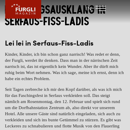
Faschingsausklang in
FAMILIENHOTEL
FAMILIENHOTEL
EN
FURGLER
POST
Serfaus-Fiss-Ladis
FURGLI HOTELS
KINDER
Lei lei in Serfaus-Fiss-Ladis
SOMMER
Kinder, Kinder, ich bin schon ganz narrisch! Was redet er denn,
der Furgli, werdet ihr denken. Dass man in der närrischen Zeit
WINTER
narrisch ist, das ist eigentlich kein Wunder. Aber ihr dürft mich
ruhig beim Wort nehmen. Was ich sage, meine ich ernst, denn ich
habe ein echtes Problem.
Seit Tagen zerbreche ich mir den Kopf darüber, als was ich mich
für das Faschingsfest in Serfaus verkleiden soll. Das steigt
nämlich am Rosenmontag, den 12. Februar und spielt sich rund
um die Dorfbahnstation Zentrum ab, also direkt vor unserem
Hotel. Alle unsere Gäste sind natürlich eingeladen, sich auch zu
verkleiden und sich ins bunte Getümmel zu stürzen. Es gibt was
Leckeres zu schnabulieren und flotte Musik von den Flauerling