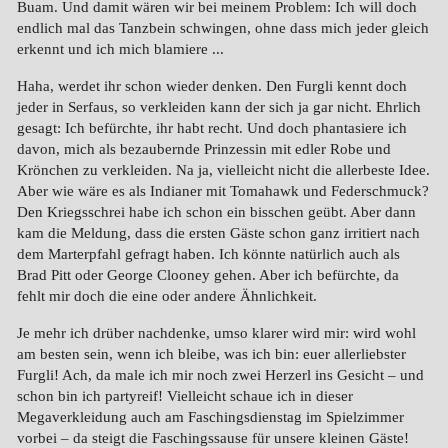
Buam. Und damit wären wir bei meinem Problem: Ich will doch
endlich mal das Tanzbein schwingen, ohne dass mich jeder gleich
erkennt und ich mich blamiere ...
Haha, werdet ihr schon wieder denken. Den Furgli kennt doch
jeder in Serfaus, so verkleiden kann der sich ja gar nicht. Ehrlich
gesagt: Ich befürchte, ihr habt recht. Und doch phantasiere ich
davon, mich als bezaubernde Prinzessin mit edler Robe und
Krönchen zu verkleiden. Na ja, vielleicht nicht die allerbeste Idee.
Aber wie wäre es als Indianer mit Tomahawk und Federschmuck?
Den Kriegsschrei habe ich schon ein bisschen geübt. Aber dann
kam die Meldung, dass die ersten Gäste schon ganz irritiert nach
dem Marterpfahl gefragt haben. Ich könnte natürlich auch als
Brad Pitt oder George Clooney gehen. Aber ich befürchte, da
fehlt mir doch die eine oder andere Ähnlichkeit.
Je mehr ich drüber nachdenke, umso klarer wird mir: wird wohl
am besten sein, wenn ich bleibe, was ich bin: euer allerliebster
Furgli! Ach, da male ich mir noch zwei Herzerl ins Gesicht – und
schon bin ich partyreif! Vielleicht schaue ich in dieser
Megaverkleidung auch am Faschingsdienstag im Spielzimmer
vorbei – da steigt die Faschingssause für unsere kleinen Gäste!