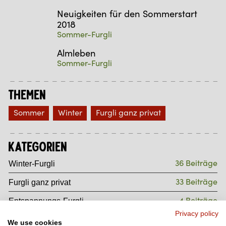
Neuigkeiten für den Sommerstart
2018
Sommer-Furgli
Almleben
Sommer-Furgli
Themen
Sommer
Winter
Furgli ganz privat
Kategorien
36 Beiträge
Winter-Furgli
33 Beiträge
Furgli ganz privat
4 Beiträge
Entspannungs-Furgli
Privacy policy
11 Beiträge
Sommersport-Furgli
We use cookies