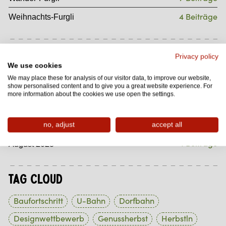
4 Beiträge
Weihnachts-Furgli
Archiv
Privacy policy
We use cookies
1 Beiträge
Dezember 2023
We may place these for analysis of our visitor data, to improve our website,
1 Beiträge
show personalised content and to give you a great website experience. For
November 2023
more information about the cookies we use open the settings.
1 Beiträge
Oktober 2023
1 Beiträge
September 2023
no, adjust
accept all
1 Beiträge
August 2023
Tag Cloud
Baufortschritt
U-Bahn
Dorfbahn
Designwettbewerb
Genussherbst
Herbstln