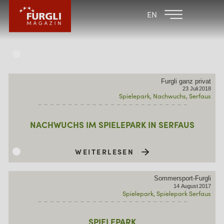
FAMILIENHOTEL
FAMILIENHOTEL
EN
FURGLER
POST
FURGLI HOTELS
KINDER
Furgli ganz privat
SOMMER
23
Juli
2018
Spielepark
Nachwuchs
Serfaus
WINTER
NACHWUCHS IM SPIELEPARK IN SERFAUS
WEITERLESEN
Sommersport-Furgli
14
August
2017
Spielepark
Spielepark Serfaus
SPIELEPARK