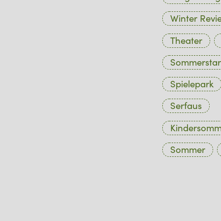
Winter Revi
Theater
Sommerstar
Spielepark
Serfaus
Kindersom
Sommer