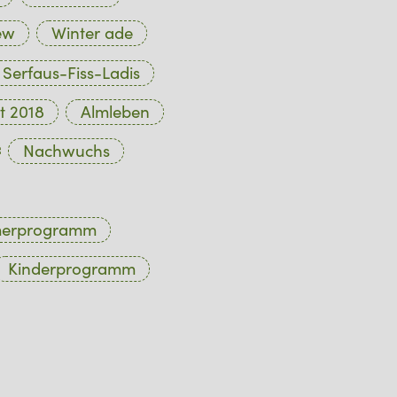
ew
Winter ade
Serfaus-Fiss-Ladis
t 2018
Almleben
Nachwuchs
merprogramm
Kinderprogramm