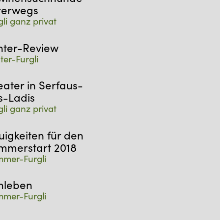
terwegs
gli ganz privat
nter-Review
ter-Furgli
eater in Serfaus-
s-Ladis
gli ganz privat
uigkeiten für den
mmerstart 2018
mer-Furgli
mleben
mer-Furgli