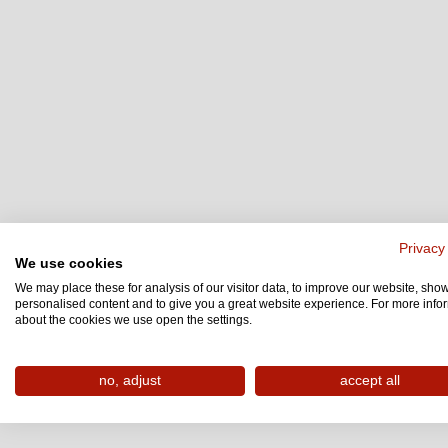
Privacy
We use cookies
We may place these for analysis of our visitor data, to improve our website, sho
personalised content and to give you a great website experience. For more info
about the cookies we use open the settings.
no, adjust
accept all