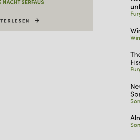
 NACHT SERFAUS
un
Fur
ITERLESEN
Wi
Win
Th
Fis
Fur
Ne
So
Som
Al
Som