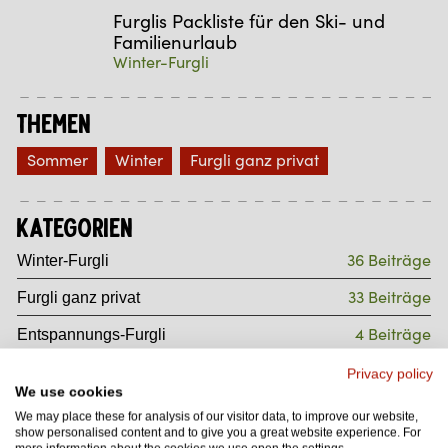
Furglis Packliste für den Ski- und
Familienurlaub
Winter-Furgli
Themen
Sommer
Winter
Furgli ganz privat
Kategorien
36 Beiträge
Winter-Furgli
33 Beiträge
Furgli ganz privat
4 Beiträge
Entspannungs-Furgli
11 Beiträge
Sommersport-Furgli
Privacy policy
We use cookies
37 Beiträge
Sommer-Furgli
We may place these for analysis of our visitor data, to improve our website,
show personalised content and to give you a great website experience. For
8 Beiträge
Gourmet-Furgli