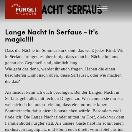
Lange Nacht Serfaus
FAMILIENHOTEL
FAMILIENHOTEL
EN
FURGLER
POST
FURGLI HOTELS
Lange Nacht in Serfaus - it's
magic!!!!
KINDER
Dass die Nächte im Sommer kurz sind, das weiß jedes Kind. Wir
SOMMER
in Serfaus bringen es aber fertig, dass manche Nächte bei uns
genau das Gegenteil sind, nämlich lang.
WINTER
Wie geht das denn, werdet ihr euch fragen. Haben die einen
besonderen Draht nach oben, diese Serfauser, oder wie machen
die das?
Als Insider kann ich euch beruhigen. Bei der Langen Nacht in
Serfaus geht alles mit rechten Dingen zu. Wir nennen sie nur so,
weil sich da bei uns so viel tut, dass eine normale kurze
Sommernacht dafür niemals ausreichen würde. Besonders cool
finde ich: Die Lange Nacht findet mitten im Dorf, direkt vor dem
Familienhotel Furgler statt. Als unsere Gäste habt ihr somit einen
exklusiven Logenplatz und könnt euch direkt vom Hotel aus ins