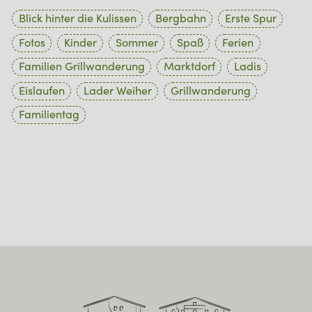
Blick hinter die Kulissen
Bergbahn
Erste Spur
Fotos
Kinder
Sommer
Spaß
Ferien
Familien Grillwanderung
Marktdorf
Ladis
Eislaufen
Lader Weiher
Grillwanderung
Familientag