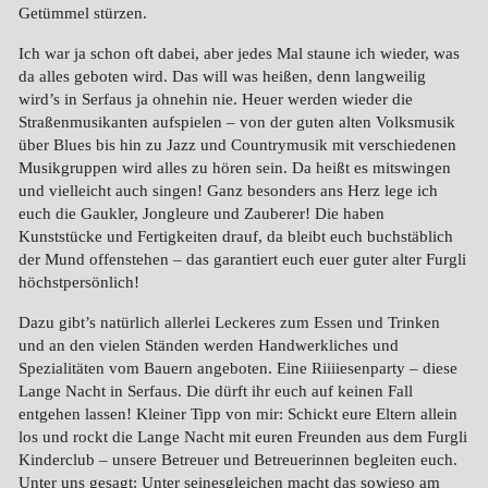
Getümmel stürzen.
Ich war ja schon oft dabei, aber jedes Mal staune ich wieder, was
da alles geboten wird. Das will was heißen, denn langweilig
wird’s in Serfaus ja ohnehin nie. Heuer werden wieder die
Straßenmusikanten aufspielen – von der guten alten Volksmusik
über Blues bis hin zu Jazz und Countrymusik mit verschiedenen
Musikgruppen wird alles zu hören sein. Da heißt es mitswingen
und vielleicht auch singen! Ganz besonders ans Herz lege ich
euch die Gaukler, Jongleure und Zauberer! Die haben
Kunststücke und Fertigkeiten drauf, da bleibt euch buchstäblich
der Mund offenstehen – das garantiert euch euer guter alter Furgli
höchstpersönlich!
Dazu gibt’s natürlich allerlei Leckeres zum Essen und Trinken
und an den vielen Ständen werden Handwerkliches und
Spezialitäten vom Bauern angeboten. Eine Riiiiesenparty – diese
Lange Nacht in Serfaus. Die dürft ihr euch auf keinen Fall
entgehen lassen! Kleiner Tipp von mir: Schickt eure Eltern allein
los und rockt die Lange Nacht mit euren Freunden aus dem Furgli
Kinderclub – unsere Betreuer und Betreuerinnen begleiten euch.
Unter uns gesagt: Unter seinesgleichen macht das sowieso am