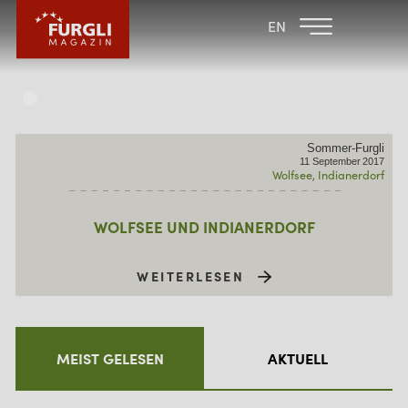
FAMILIENHOTEL
FAMILIENHOTEL
EN
FURGLER
POST
FURGLI HOTELS
KINDER
Sommer-Furgli
SOMMER
11
September
2017
Wolfsee
Indianerdorf
WINTER
WOLFSEE UND INDIANERDORF
WEITERLESEN
MEIST GELESEN
AKTUELL