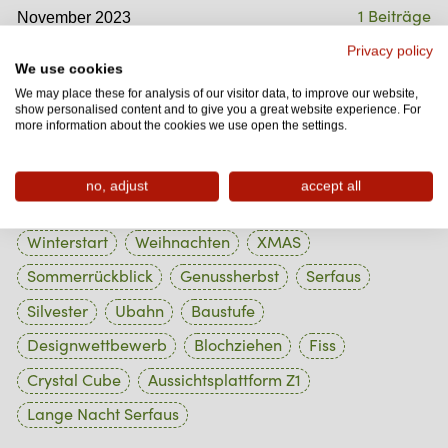
1 Beiträge
November 2023
1 Beiträge
Privacy policy
Oktober 2023
We use cookies
1 Beiträge
September 2023
We may place these for analysis of our visitor data, to improve our website,
show personalised content and to give you a great website experience. For
1 Beiträge
more information about the cookies we use open the settings.
August 2023
no, adjust
accept all
Tag Cloud
Winterstart
Weihnachten
XMAS
Sommerrückblick
Genussherbst
Serfaus
Silvester
Ubahn
Baustufe
Designwettbewerb
Blochziehen
Fiss
Crystal Cube
Aussichtsplattform Z1
Lange Nacht Serfaus