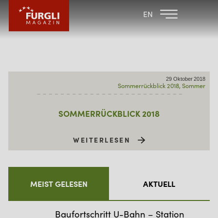
FAMILIENHOTEL
FAMILIENHOTEL
EN
FURGLER
POST
FURGLI HOTELS
KINDER
29
Oktober
2018
Sommerrückblick 2018
Sommer
SOMMER
WINTER
SOMMERRÜCKBLICK 2018
WEITERLESEN
MEIST GELESEN
AKTUELL
Baufortschritt U-Bahn – Station