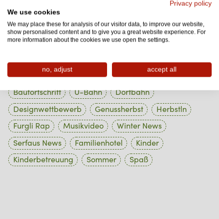
Privacy policy
We use cookies
1 Beiträge
September 2023
We may place these for analysis of our visitor data, to improve our website,
show personalised content and to give you a great website experience. For
1 Beiträge
August 2023
more information about the cookies we use open the settings.
Tag Cloud
no, adjust
accept all
Baufortschritt
U-Bahn
Dorfbahn
Designwettbewerb
Genussherbst
Herbstln
Furgli Rap
Musikvideo
Winter News
Serfaus News
Familienhotel
Kinder
Kinderbetreuung
Sommer
Spaß