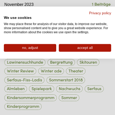
1 Beiträge
November 2023
1 Beiträge
Privacy policy
Oktober 2023
We use cookies
1 Beiträge
September 2023
We may place these for analysis of our visitor data, to improve our website,
show personalised content and to give you a great website experience. For
1 Beiträge
more information about the cookies we use open the settings.
August 2023
no, adjust
accept all
Tag Cloud
Lawinensuchhunde
Bergrettung
Skitouren
Winter Review
Winter ade
Theater
Serfaus-Fiss-Ladis
Sommerstart 2018
Almleben
Spielepark
Nachwuchs
Serfaus
Kindersommerprogramm
Sommer
Kinderprogramm