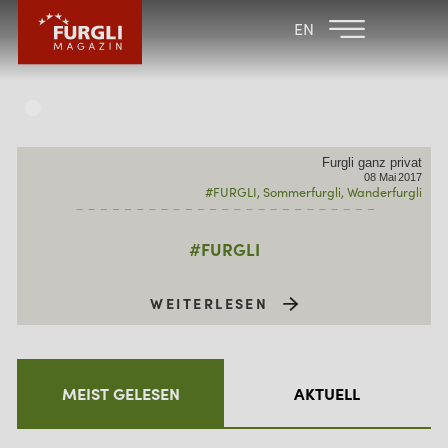
FAMILIENHOTEL
FAMILIENHOTEL
EN
FURGLER
POST
FURGLI HOTELS
KINDER
Furgli ganz privat
SOMMER
08
Mai
2017
#FURGLI
Sommerfurgli
Wanderfurgli
WINTER
#FURGLI
WEITERLESEN
MEIST GELESEN
AKTUELL