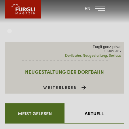
FAMILIENHOTEL
FAMILIENHOTEL
EN
FURGLER
POST
FURGLI HOTELS
KINDER
Furgli ganz privat
SOMMER
19
Juni
2017
Dorfbahn
Neugestaltung
Serfaus
WINTER
NEUGESTALTUNG DER DORFBAHN
WEITERLESEN
MEIST GELESEN
AKTUELL