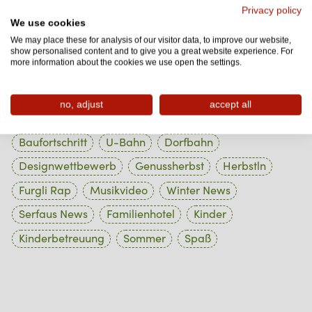
1 Beiträge
Oktober 2023
Privacy policy
We use cookies
1 Beiträge
September 2023
We may place these for analysis of our visitor data, to improve our website,
show personalised content and to give you a great website experience. For
1 Beiträge
August 2023
more information about the cookies we use open the settings.
no, adjust
accept all
Tag Cloud
Baufortschritt
U-Bahn
Dorfbahn
Designwettbewerb
Genussherbst
Herbstln
Furgli Rap
Musikvideo
Winter News
Serfaus News
Familienhotel
Kinder
Kinderbetreuung
Sommer
Spaß