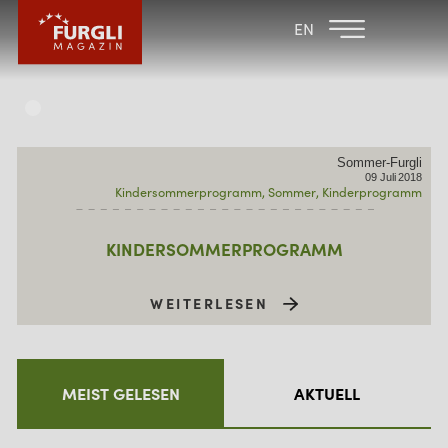
FAMILIENHOTEL
FAMILIENHOTEL
EN
FURGLER
POST
FURGLI HOTELS
KINDER
Sommer-Furgli
SOMMER
09
Juli
2018
Kindersommerprogramm
Sommer
Kinderprogramm
WINTER
KINDERSOMMERPROGRAMM
WEITERLESEN
MEIST GELESEN
AKTUELL