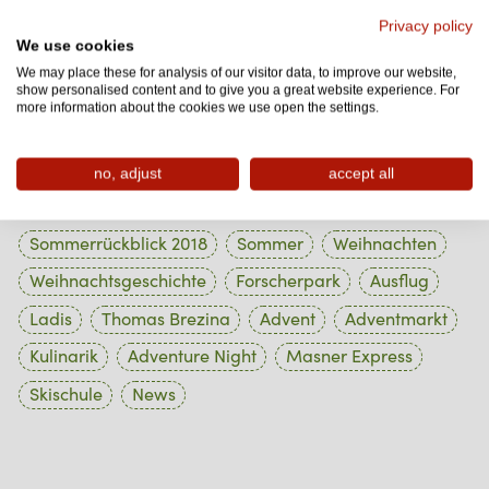
Privacy policy
1 Beiträge
Oktober 2023
We use cookies
We may place these for analysis of our visitor data, to improve our website,
1 Beiträge
September 2023
show personalised content and to give you a great website experience. For
more information about the cookies we use open the settings.
1 Beiträge
August 2023
no, adjust
accept all
Tag Cloud
Sommerrückblick 2018
Sommer
Weihnachten
Weihnachtsgeschichte
Forscherpark
Ausflug
Ladis
Thomas Brezina
Advent
Adventmarkt
Kulinarik
Adventure Night
Masner Express
Skischule
News