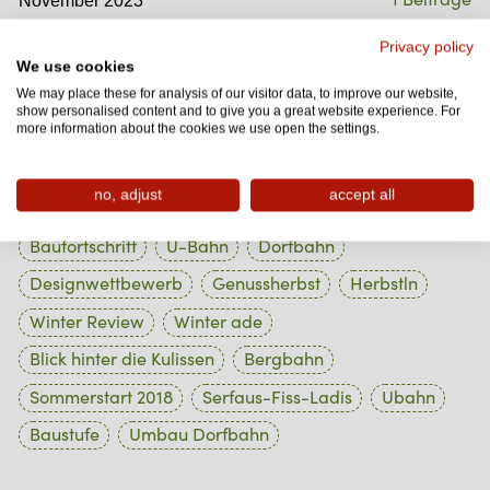
1 Beiträge
Oktober 2023
Privacy policy
We use cookies
1 Beiträge
September 2023
We may place these for analysis of our visitor data, to improve our website,
show personalised content and to give you a great website experience. For
1 Beiträge
August 2023
more information about the cookies we use open the settings.
no, adjust
accept all
Tag Cloud
Baufortschritt
U-Bahn
Dorfbahn
Designwettbewerb
Genussherbst
Herbstln
Winter Review
Winter ade
Blick hinter die Kulissen
Bergbahn
Sommerstart 2018
Serfaus-Fiss-Ladis
Ubahn
Baustufe
Umbau Dorfbahn