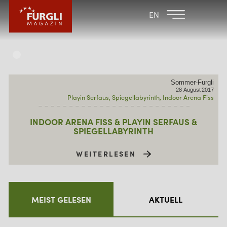
FAMILIENHOTEL
FAMILIENHOTEL
EN
FURGLER
POST
FURGLI HOTELS
KINDER
Sommer-Furgli
SOMMER
28
August
2017
Playin Serfaus
Spiegellabyrinth
Indoor Arena Fiss
WINTER
INDOOR ARENA FISS & PLAYIN SERFAUS &
SPIEGELLABYRINTH
WEITERLESEN
MEIST GELESEN
AKTUELL