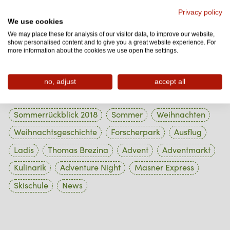
Privacy policy
1 Beiträge
Oktober 2023
We use cookies
We may place these for analysis of our visitor data, to improve our website,
1 Beiträge
September 2023
show personalised content and to give you a great website experience. For
more information about the cookies we use open the settings.
1 Beiträge
August 2023
no, adjust
accept all
Tag Cloud
Sommerrückblick 2018
Sommer
Weihnachten
Weihnachtsgeschichte
Forscherpark
Ausflug
Ladis
Thomas Brezina
Advent
Adventmarkt
Kulinarik
Adventure Night
Masner Express
Skischule
News