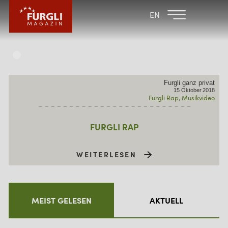
FAMILIENHOTEL
FAMILIENHOTEL
EN
FURGLER
POST
FURGLI HOTELS
KINDER
Furgli ganz privat
SOMMER
15
Oktober
2018
Furgli Rap
Musikvideo
WINTER
FURGLI RAP
WEITERLESEN
MEIST GELESEN
AKTUELL