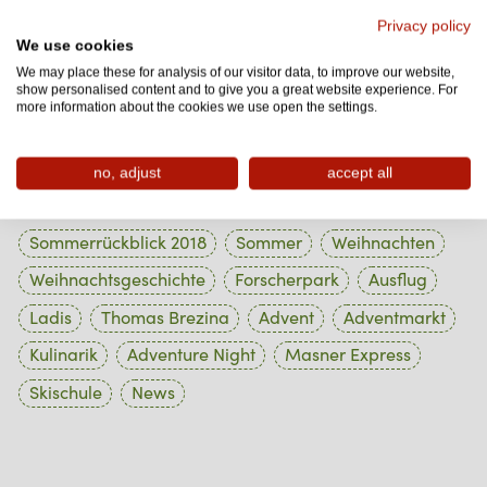
Privacy policy
1 Beiträge
Oktober 2023
We use cookies
We may place these for analysis of our visitor data, to improve our website,
1 Beiträge
September 2023
show personalised content and to give you a great website experience. For
more information about the cookies we use open the settings.
1 Beiträge
August 2023
no, adjust
accept all
Tag Cloud
Sommerrückblick 2018
Sommer
Weihnachten
Weihnachtsgeschichte
Forscherpark
Ausflug
Ladis
Thomas Brezina
Advent
Adventmarkt
Kulinarik
Adventure Night
Masner Express
Skischule
News