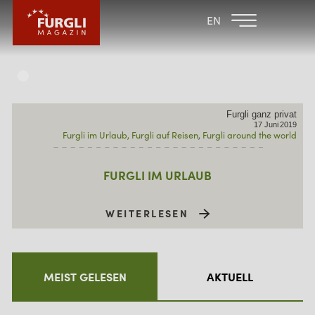
FAMILIENHOTEL
FAMILIENHOTEL
EN
FURGLER
POST
FURGLI HOTELS
KINDER
Furgli ganz privat
SOMMER
17
Juni
2019
Furgli im Urlaub
Furgli auf Reisen
Furgli around the world
WINTER
FURGLI IM URLAUB
WEITERLESEN
MEIST GELESEN
AKTUELL