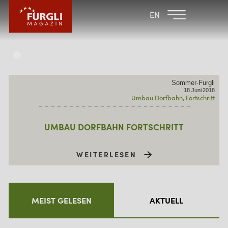
FAMILIENHOTEL
FAMILIENHOTEL
EN
FURGLER
POST
FURGLI HOTELS
KINDER
Sommer-Furgli
SOMMER
18
Juni
2018
Umbau Dorfbahn
Fortschritt
WINTER
UMBAU DORFBAHN FORTSCHRITT
WEITERLESEN
MEIST GELESEN
AKTUELL