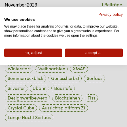
1 Beiträge
November 2023
1 Beiträge
Privacy policy
Oktober 2023
We use cookies
1 Beiträge
September 2023
We may place these for analysis of our visitor data, to improve our website,
show personalised content and to give you a great website experience. For
1 Beiträge
more information about the cookies we use open the settings.
August 2023
no, adjust
accept all
Tag Cloud
Winterstart
Weihnachten
XMAS
Sommerrückblick
Genussherbst
Serfaus
Silvester
Ubahn
Baustufe
Designwettbewerb
Blochziehen
Fiss
Crystal Cube
Aussichtsplattform Z1
Lange Nacht Serfaus