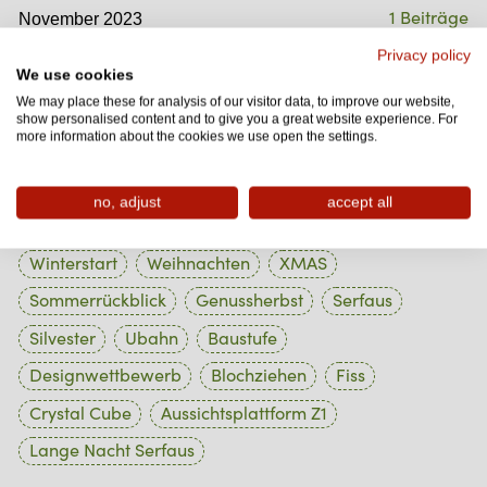
1 Beiträge
November 2023
1 Beiträge
Privacy policy
Oktober 2023
We use cookies
1 Beiträge
September 2023
We may place these for analysis of our visitor data, to improve our website,
show personalised content and to give you a great website experience. For
1 Beiträge
more information about the cookies we use open the settings.
August 2023
no, adjust
accept all
Tag Cloud
Winterstart
Weihnachten
XMAS
Sommerrückblick
Genussherbst
Serfaus
Silvester
Ubahn
Baustufe
Designwettbewerb
Blochziehen
Fiss
Crystal Cube
Aussichtsplattform Z1
Lange Nacht Serfaus