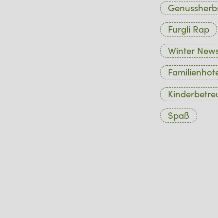
Genussherb
Furgli Rap
Winter New
Familienhote
Kinderbetr
Spaß