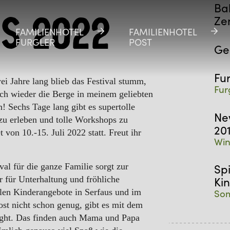
Ba
Ze
s 2022
FAMILIENHOTEL
FAMILIENHOTEL
FAMILIENHOTEL
FAMILIENHOTEL
FURGLER
FURGLER
POST
POST
Ge
Fu
 Jahre lang blieb das Festival stumm,
Fur
ch wieder die Berge in meinem geliebten
! Sechs Tage lang gibt es supertolle
Ne
u erleben und tolle Workshops zu
20
 von 10.-15. Juli 2022 statt. Freut ihr
Win
 für die ganze Familie sorgt zur
Sp
 für Unterhaltung und fröhliche
Ki
elen
Kinderangebote
in Serfaus und im
Som
ost
nicht schon genug, gibt es mit dem
ht. Das finden auch Mama und Papa