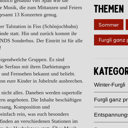
nämlich genauso viel Spaß wie die
Themen
ge Musik, die zum Mittanzen und Feiern
nsgesamt 13 Konzerten genug.
Sommer
er Talstation in Fiss (Schönjochbahn)
ände statt. Hin und zurück kommt ihr
Furgli ganz 
 Sonderbus. Der Eintritt ist für alle
!
 irgendwelche Gruppen. Es sind
ie Serfaus mit ihren Darbietungen
Kategor
o und Fernsehen bekannt und beliebt.
nn eure Kinder in Jubelrufe ausbrechen.
Winter-Furgli
 nicht alles. Daneben werden supertolle
Furgli ganz pr
rn angeboten. Die Inhalte beschäftigen
esang, Komposition und
einfach rein, was euch besonders
Entspannungs
 finden an verschiedenen Stationen im