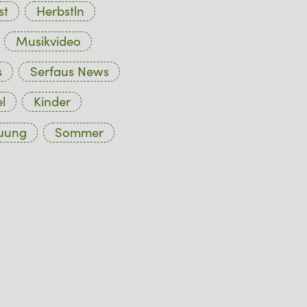
st
Herbstln
Musikvideo
s
Serfaus News
l
Kinder
euung
Sommer