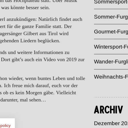
um das Hochplateau statt. Über Musik
Sommersport-
 was könnte besser sein.
Sommer-Furgl
rl anzukündigen: Natürlich findet auch
t für die ganze Familie statt. Der
Gourmet-Furg
lagersänger Gilbert aus Tirol wird
 gehenden Liedern beglücken.
Wintersport-Fu
nds und weitere Informationen zu
r. Dort gibt’s auch ein Video von 2019 zur
Wander-Furgl
Weihnachts-F
hon wieder, wenn buntes Leben und tolle
 Ich freue mich darauf, euch vor der
s ob es kein Morgen gäbe. Vielleicht
 darunter, mal sehen…
Archiv
Dezember 20
 policy