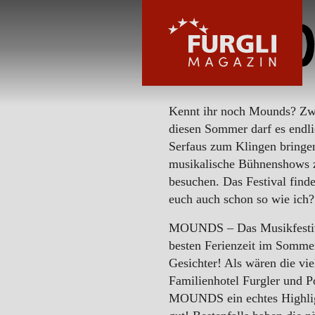
Mound
Kennt ihr noch Mounds? Zwei
diesen Sommer darf es endli
Serfaus zum Klingen bringen
FURGLI HOTELS
musikalische Bühnenshows z
besuchen. Das Festival findet
euch auch schon so wie ich?
KINDER
MOUNDS – Das Musikfestival
besten Ferienzeit im Sommer
Gesichter! Als wären die vi
SOMMER
Familienhotel Furgler
und
P
MOUNDS ein echtes Highlig