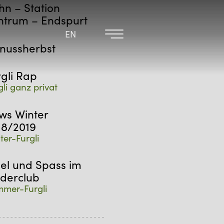
hn – Station
ntrum – Endspurt
EN
EN
nussherbst
rgli Rap
gli ganz privat
ws Winter
18/2019
ter-Furgli
iel und Spass im
nderclub
mer-Furgli