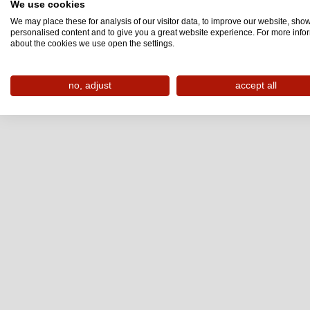
We use cookies
We may place these for analysis of our visitor data, to improve our website, sho
personalised content and to give you a great website experience. For more info
about the cookies we use open the settings.
no, adjust
accept all