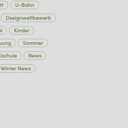
tt
U-Bahn
Designwettbewerb
l
Kinder
euung
Sommer
ischule
News
Winter News