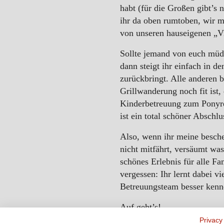
habt (für die Großen gibt’s 
ihr da oben rumtoben, wir m
von unseren hauseigenen „Vi
Sollte jemand von euch müd
dann steigt ihr einfach in d
zurückbringt. Alle anderen 
Grillwanderung noch fit ist,
Kinderbetreuung zum Ponyre
ist ein total schöner Abschl
Also, wenn ihr meine besch
nicht mitfährt, versäumt wa
schönes Erlebnis für alle Fa
vergessen: Ihr lernt dabei v
Betreuungsteam besser kenn
Auf geht’s!
Privacy