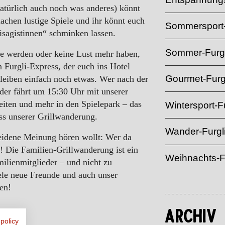
natürlich auch noch was anderes) könnt
achen lustige Spiele und ihr könnt euch
Sommersport-
sagistinnen“ schminken lassen.
Sommer-Furgl
e werden oder keine Lust mehr haben,
en Furgli-Express, der euch ins Hotel
Gourmet-Furg
bleiben einfach noch etwas. Wer nach der
 der fährt um 15:30 Uhr mit unserer
iten und mehr in den Spielepark – das
Wintersport-Fu
uss unserer Grillwanderung.
Wander-Furgl
eidene Meinung hören wollt: Wer da
s! Die Familien-Grillwanderung ist ein
Weihnachts-F
milienmitglieder – und nicht zu
iele neue Freunde und auch unser
en!
Archiv
 policy