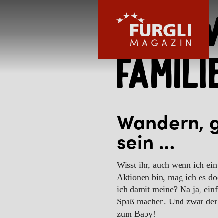
Grill
Famili
FURGLI HOTELS
Wandern, gr
sein …
KINDER
Wisst ihr, auch wenn ich ei
Aktionen bin, mag ich es d
SOMMER
ich damit meine? Na ja, ein
Spaß machen. Und zwar der
zum Baby!