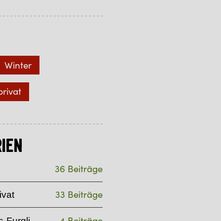
Winter
privat
ien
36 Beiträge
33 Beiträge
ivat
4 Beiträge
-Furgli