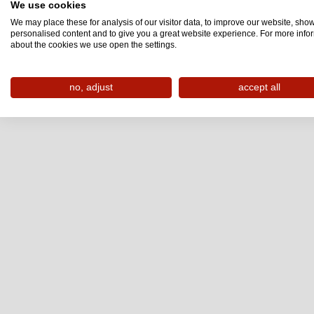
We use cookies
We may place these for analysis of our visitor data, to improve our website, sho
liebe Grüße
personalised content and to give you a great website experience. For more info
about the cookies we use open the settings.
euer Furgli
no, adjust
accept all