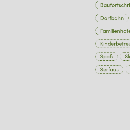
Baufortschri
Dorfbahn
Familienhote
Kinderbetr
Spaß
Sk
Serfaus