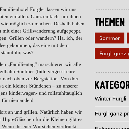
Familienhotel Furgler lassen wir uns
äten einfallen. Ganz einfach, um ihnen
Themen
n wie möglich zu machen. Deshalb haben
 mit einer Grillwanderung aufgepeppt.
Sommer
agen. Grillen oder wandern? Ha, ich, der
 Idee gekommen, das eine mit dem
staunt ihr, was?
Furgli ganz 
len „Familientag“ marschieren wir alle
lbahn Sunliner (bitte vergesst eure
n nach oben zur Bergstation. Von dort
Kategor
a ein kleines Stündchen – zu unserer
gens kinderwagen- und rollstuhltauglich
Winter-Furgli
, für niemanden!
t an und grillen. Natürlich haben wir
Furgli ganz pr
ar Hipp-Gläschen für die Kleinen gibt es
. Wenn ihr euer Würstchen verdrückt
Entspannungs