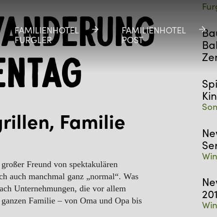
Fur
wanderung
FAMILIENHOTEL
FAMILIENHOTEL
FAMILIENHOTEL
FAMILIENHOTEL
Bau
FURGLER
FURGLER
POST
POST
Ba
Ze
entag
Sp
Ki
Som
illen, Familie
Ne
Se
Win
n großer Freund von spektakulären
och auch manchmal ganz „normal“. Was
Ne
fach Unternehmungen, die vor allem
20
 ganzen Familie – von Oma und Opa bis
Win