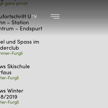
gli ganz privat
fortschritt U-
EN
EN
hn – Station
ntrum – Endspurt
iel und Spass im
nderclub
mer-Furgli
ws Skischule
rfaus
ter-Furgli
ws Winter
18/2019
ter-Furgli