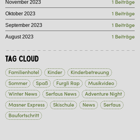
1 Beiträge
November 2023
1 Beiträge
Oktober 2023
1 Beiträge
September 2023
1 Beiträge
August 2023
Tag Cloud
Familienhotel
Kinder
Kinderbetreuung
Sommer
Spaß
Furgli Rap
Musikvideo
Winter News
Serfaus News
Adventure Night
Masner Express
Skischule
News
Serfaus
Baufortschritt