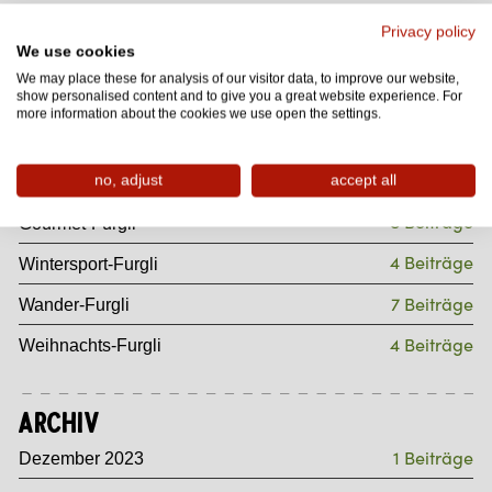
36 Beiträge
Winter-Furgli
Privacy policy
We use cookies
33 Beiträge
Furgli ganz privat
We may place these for analysis of our visitor data, to improve our website,
show personalised content and to give you a great website experience. For
4 Beiträge
Entspannungs-Furgli
more information about the cookies we use open the settings.
11 Beiträge
Sommersport-Furgli
37 Beiträge
no, adjust
accept all
Sommer-Furgli
8 Beiträge
Gourmet-Furgli
4 Beiträge
Wintersport-Furgli
7 Beiträge
Wander-Furgli
4 Beiträge
Weihnachts-Furgli
Archiv
1 Beiträge
Dezember 2023