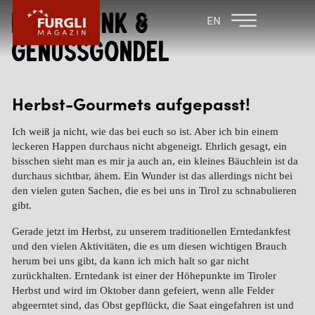
Erntedank &
FAMILIENHOTEL
FAMILIENHOTEL
EN
FURGLER
POST
Genussgondel
FURGLI HOTELS
KINDER
Herbst-Gourmets aufgepasst!
SOMMER
Ich weiß ja nicht, wie das bei euch so ist. Aber ich bin einem
leckeren Happen durchaus nicht abgeneigt. Ehrlich gesagt, ein
WINTER
bisschen sieht man es mir ja auch an, ein kleines Bäuchlein ist da
durchaus sichtbar, ähem. Ein Wunder ist das allerdings nicht bei
den vielen guten Sachen, die es bei uns in Tirol zu schnabulieren
gibt.
Gerade jetzt im Herbst, zu unserem traditionellen Erntedankfest
und den vielen Aktivitäten, die es um diesen wichtigen Brauch
herum bei uns gibt, da kann ich mich halt so gar nicht
zurückhalten. Erntedank ist einer der Höhepunkte im Tiroler
Herbst und wird im Oktober dann gefeiert, wenn alle Felder
abgeerntet sind, das Obst gepflückt, die Saat eingefahren ist und