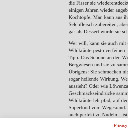
die Fisser sie wiederentdeck
einigen Jahren wieder angeba
Kochtöpfe. Man kann aus ihr
Selchfleisch zubereiten, aber
gar als Dessert wurde sie sc
Wer will, kann sie auch mit
Wildkräuterpesto verfeinern
Tipp. Das Schöne an den Wi
Bergwiesen und sie zu sammel
Übrigens: Sie schmecken ni
sogar heilende Wirkung. We
aussieht? Oder wie Löwenza
Geschmackseindrücke sammel
Wildkräuterlehrpfad, auf dem 
Superfood vom Wegesrand. D
auch perfekt zu Nudeln – is
Privacy
Und was gibt’s für die Nasc