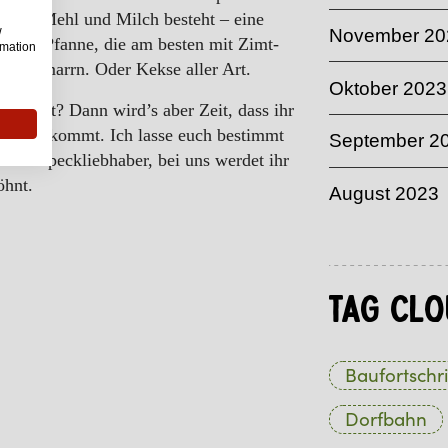
tter, Mehl und Milch besteht – eine
w
November 20
us der Pfanne, die am besten mit Zimt-
rmation
enschmarrn. Oder Kekse aller Art.
Oktober 2023
r nicht? Dann wird’s aber Zeit, dass ihr
urgler
kommt. Ich lasse euch bestimmt
September 2
oder Speckliebhaber, bei uns werdet ihr
öhnt.
August 2023
Tag Clo
Baufortschri
Dorfbahn