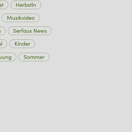
st
Herbstln
Musikvideo
s
Serfaus News
l
Kinder
euung
Sommer