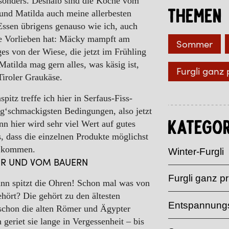
sonders. Deshalb sind die
Köche
vom
Themen
und Matilda auch meine allerbesten
Essen übrigens genauso wie ich, auch
ne Vorlieben hat: Mäcky mampft am
Sommer
es von der Wiese, die jetzt im Frühling
Matilda mag gern alles, was käsig ist,
Furgli ganz 
iroler Graukäse.
pitz treffe ich hier in Serfaus-Fiss-
 g‘schmackigsten Bedingungen, also jetzt
n hier wird sehr viel Wert auf gutes
Kategor
s, dass die einzelnen Produkte möglichst
d kommen.
Winter-Furgli
UR UND VOM BAUERN
Furgli ganz pr
nn spitzt die Ohren! Schon mal was von
ehört? Die gehört zu den ältesten
Entspannungs
, schon die alten Römer und Ägypter
geriet sie lange in Vergessenheit – bis