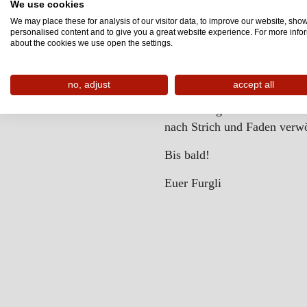
We use cookies
Melchermuas, das nur aus Bu
We may place these for analysis of our visitor data, to improve our website, sho
knusprig gebratene Speise a
personalised content and to give you a great website experience. For more info
about the cookies we use open the settings.
Zucker schmeckt. Oder Topf
Manche der Gerichte kennt ih
no, adjust
accept all
bald mal ins
Familienhotel F
etwas übrig. Ob Naschkatze 
nach Strich und Faden verw
Bis bald!
Euer Furgli