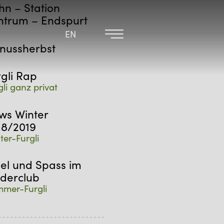
hn – Station
ntrum – Endspurt
EN
EN
nussherbst
rgli Rap
gli ganz privat
ws Winter
18/2019
ter-Furgli
iel und Spass im
nderclub
mer-Furgli