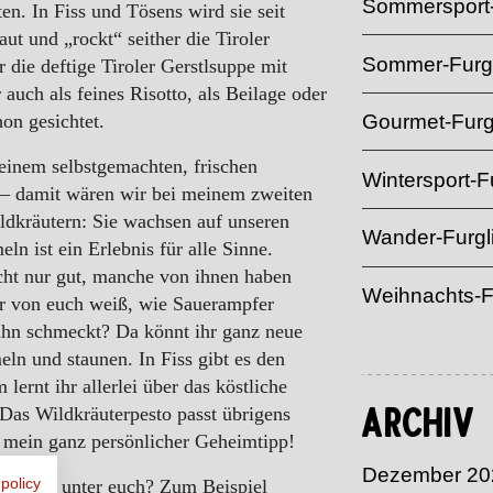
Sommersport-
ten. In Fiss und Tösens wird sie seit
ut und „rockt“ seither die Tiroler
Sommer-Furgl
 die deftige Tiroler Gerstlsuppe mit
 auch als feines Risotto, als Beilage oder
hon gesichtet.
Gourmet-Furg
 einem selbstgemachten, frischen
Wintersport-Fu
 – damit wären wir bei meinem zweiten
ldkräutern: Sie wachsen auf unseren
Wander-Furgl
n ist ein Erlebnis für alle Sinne.
cht nur gut, manche von ihnen haben
Weihnachts-F
r von euch weiß, wie Sauerampfer
hn schmeckt? Da könnt ihr ganz neue
n und staunen. In Fiss gibt es den
lernt ihr allerlei über das köstliche
as Wildkräuterpesto passt übrigens
Archiv
t mein ganz persönlicher Geheimtipp!
Dezember 20
 policy
hkatzen unter euch? Zum Beispiel