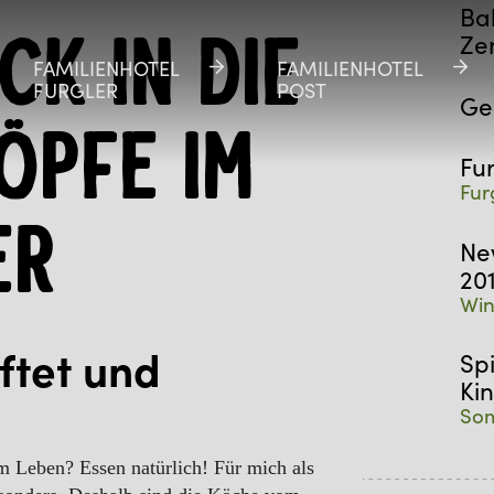
Ba
Ze
ick in die
FAMILIENHOTEL
FAMILIENHOTEL
FAMILIENHOTEL
FAMILIENHOTEL
FURGLER
FURGLER
POST
POST
Ge
öpfe im
Fu
Fur
er
Ne
20
Win
ftet und
Sp
Ki
Som
m Leben? Essen natürlich! Für mich als