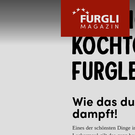
Ein Bl
Kocht
Furgl
FURGLI HOTELS
KINDER
Wie das du
dampft!
SOMMER
Eines der schönsten Dinge i