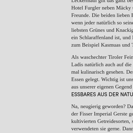
Leckermaul gilt das ganz be
WINTER
Hotel Furgler neben Mäcky 
Freunde. Die beiden lieben 
wenn jeder natürlich so sei
liebsten Grünes und Knackig
ein Schlaraffenland ist, und 
zum Beispiel
Kasmuas
und T
Als waschechter Tiroler Feins
Ladis natürlich auch auf die
mal kulinarisch gesehen. Den
Essen gelegt. Wichtig ist un
aus unserer eigenen Gegen
ESSBARES AUS DER NAT
Na, neugierig geworden? Da
der Fisser Imperial Gerste g
kultivierten Getreidesorten
verwendeten sie gerne. Dann 