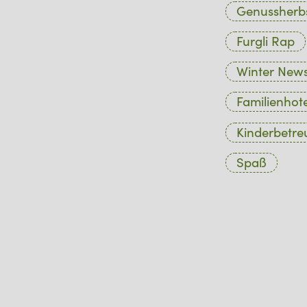
Genussherb
Furgli Rap
Winter New
Familienhote
Kinderbetr
Spaß