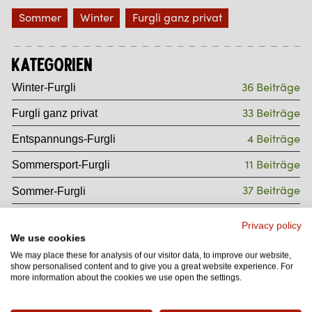
Sommer
Winter
Furgli ganz privat
Kategorien
36 Beiträge
Winter-Furgli
33 Beiträge
Furgli ganz privat
4 Beiträge
Entspannungs-Furgli
11 Beiträge
Sommersport-Furgli
37 Beiträge
Sommer-Furgli
8 Beiträge
Gourmet-Furgli
Privacy policy
We use cookies
4 Beiträge
Wintersport-Furgli
We may place these for analysis of our visitor data, to improve our website,
7 Beiträge
show personalised content and to give you a great website experience. For
Wander-Furgli
more information about the cookies we use open the settings.
4 Beiträge
Weihnachts-Furgli