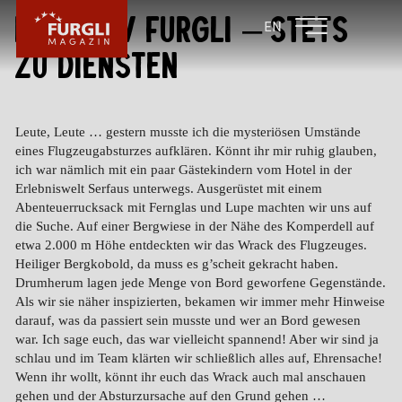
Detektiv Furgli – stets
FAMILIENHOTEL
FAMILIENHOTEL
EN
FURGLER
POST
zu Diensten
FURGLI HOTELS
KINDER
Leute, Leute … gestern musste ich die mysteriösen Umstände
eines Flugzeugabsturzes aufklären. Könnt ihr mir ruhig glauben,
SOMMER
ich war nämlich mit ein paar Gästekindern vom Hotel in der
Erlebniswelt Serfaus unterwegs. Ausgerüstet mit einem
WINTER
Abenteuerrucksack mit Fernglas und Lupe machten wir uns auf
die Suche. Auf einer Bergwiese in der Nähe des Komperdell auf
etwa 2.000 m Höhe entdeckten wir das Wrack des Flugzeuges.
Heiliger Bergkobold, da muss es g’scheit gekracht haben.
Drumherum lagen jede Menge von Bord geworfene Gegenstände.
Als wir sie näher inspizierten, bekamen wir immer mehr Hinweise
darauf, was da passiert sein musste und wer an Bord gewesen
war. Ich sage euch, das war vielleicht spannend! Aber wir sind ja
schlau und im Team klärten wir schließlich alles auf, Ehrensache!
Wenn ihr wollt, könnt ihr euch das Wrack auch mal anschauen
gehen und der Absturzursache auf den Grund gehen …