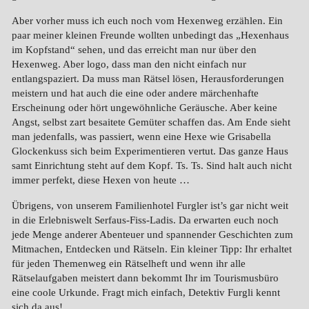
Aber vorher muss ich euch noch vom Hexenweg erzählen. Ein
paar meiner kleinen Freunde wollten unbedingt das „Hexenhaus
im Kopfstand“ sehen, und das erreicht man nur über den
Hexenweg. Aber logo, dass man den nicht einfach nur
entlangspaziert. Da muss man Rätsel lösen, Herausforderungen
meistern und hat auch die eine oder andere märchenhafte
Erscheinung oder hört ungewöhnliche Geräusche. Aber keine
Angst, selbst zart besaitete Gemüter schaffen das. Am Ende sieht
man jedenfalls, was passiert, wenn eine Hexe wie Grisabella
Glockenkuss sich beim Experimentieren vertut. Das ganze Haus
samt Einrichtung steht auf dem Kopf. Ts. Ts. Sind halt auch nicht
immer perfekt, diese Hexen von heute …
Übrigens, von unserem Familienhotel Furgler ist’s gar nicht weit
in die Erlebniswelt Serfaus-Fiss-Ladis. Da erwarten euch noch
jede Menge anderer Abenteuer und spannender Geschichten zum
Mitmachen, Entdecken und Rätseln. Ein kleiner Tipp: Ihr erhaltet
für jeden Themenweg ein Rätselheft und wenn ihr alle
Rätselaufgaben meistert dann bekommt Ihr im Tourismusbüro
eine coole Urkunde. Fragt mich einfach, Detektiv Furgli kennt
sich da aus!