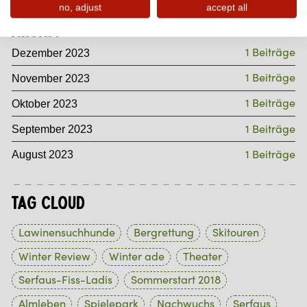
no, adjust
accept all
Archiv
1 Beiträge
Dezember 2023
1 Beiträge
November 2023
1 Beiträge
Oktober 2023
1 Beiträge
September 2023
1 Beiträge
August 2023
Tag Cloud
Lawinensuchhunde
Bergrettung
Skitouren
Winter Review
Winter ade
Theater
Serfaus-Fiss-Ladis
Sommerstart 2018
Almleben
Spielepark
Nachwuchs
Serfaus