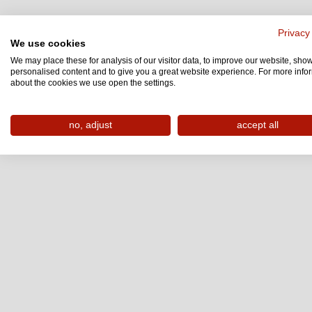
Privacy
We use cookies
We may place these for analysis of our visitor data, to improve our website, sho
personalised content and to give you a great website experience. For more info
about the cookies we use open the settings.
no, adjust
accept all