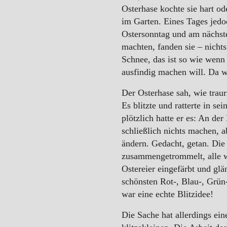
Osterhase kochte sie hart ode
WINTER
im Garten. Eines Tages jedo
Ostersonntag und am nächste
machten, fanden sie – nicht
Schnee, das ist so wie wen
ausfindig machen will. Da wa
Der Osterhase sah, wie trau
Es blitzte und ratterte in s
plötzlich hatte er es: An de
schließlich nichts machen, a
ändern. Gedacht, getan. Die
zusammengetrommelt, alle w
Ostereier eingefärbt und gl
schönsten Rot-, Blau-, Grün
war eine echte Blitzidee!
Die Sache hat allerdings ei