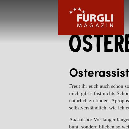
Bunte
Oster
FURGLI HOTELS
Osterassis
Freut ihr euch auch schon s
KINDER
mich gibt’s fast nichts Schö
natürlich zu finden. Apropos
selbstverständlich, wie ich 
SOMMER
Aaaaalsoo: Vor langer langer
bunt, sondern blieben so wei