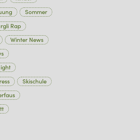
euung
Sommer
rgli Rap
Winter News
ws
ight
ress
Skischule
erfaus
tt