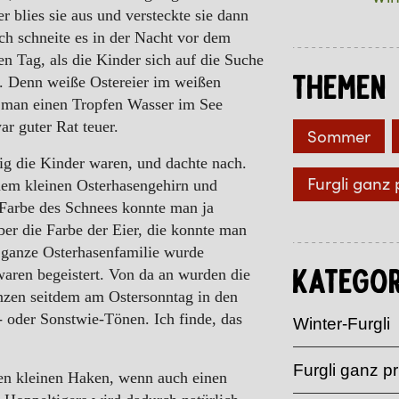
r blies sie aus und versteckte sie dann
ch schneite es in der Nacht vor dem
n Tag, als die Kinder sich auf die Suche
Themen
s. Denn weiße Ostereier im weißen
n man einen Tropfen Wasser im See
r guter Rat teuer.
Sommer
rig die Kinder waren, und dachte nach.
Furgli ganz 
einem kleinen Osterhasengehirn und
r Farbe des Schnees konnte man ja
ber die Farbe der Eier, die konnte man
 ganze Osterhasenfamilie wurde
aren begeistert. Von da an wurden die
Kategor
änzen seitdem am Ostersonntag in den
- oder Sonstwie-Tönen. Ich finde, das
Winter-Furgli
Furgli ganz pr
nen kleinen Haken, wenn auch einen