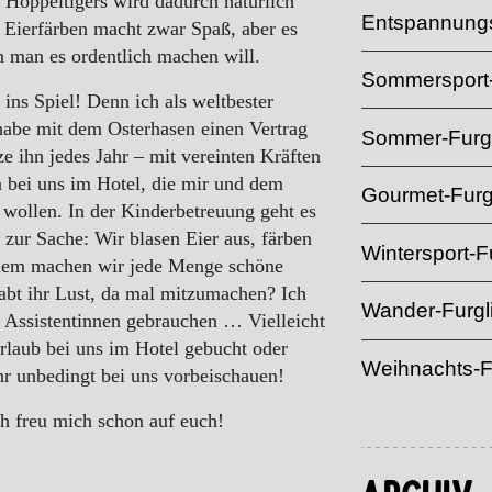
s Hoppeltigers wird dadurch natürlich
Entspannungs
 Eierfärben macht zwar Spaß, aber es
n man es ordentlich machen will.
Sommersport-
ins Spiel! Denn ich als weltbester
 habe mit dem Osterhasen einen Vertrag
Sommer-Furgl
ze ihn jedes Jahr – mit vereinten Kräften
 bei uns im Hotel, die mir und dem
Gourmet-Furg
wollen. In der Kinderbetreuung geht es
 zur Sache: Wir blasen Eier aus, färben
Wintersport-Fu
rdem machen wir jede Menge schöne
habt ihr Lust, da mal mitzumachen? Ich
Wander-Furgl
 Assistentinnen gebrauchen … Vielleicht
Urlaub bei uns im Hotel gebucht oder
Weihnachts-F
hr unbedingt bei uns vorbeischauen!
ich freu mich schon auf euch!