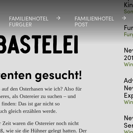
Ki
Som
FAMILIENHOTEL
FAMILIENHOTEL
FAMILIENHOTEL
FAMILIENHOTEL
FURGLER
FURGLER
POST
POST
Fu
Fur
bastelei
Ne
20
Win
tenten gesucht!
Ad
Ne
o auf den Osterhasen wie ich? Also für
Ex
neres, als Ostereier zu suchen – und
Win
 finden: Das ist gar nicht so
euch gleich erzählen werde.
Ne
 Zeit waren die Ostereier noch nicht
Se
ß, wie sie die Hühner gelegt hatten. Der
Win