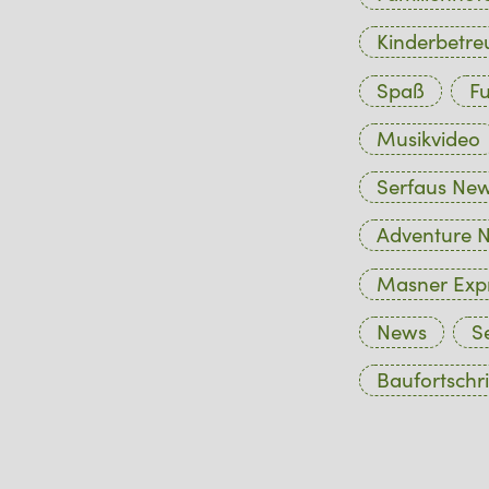
Kinderbetr
Spaß
Fu
Musikvideo
Serfaus Ne
Adventure N
Masner Exp
News
S
Baufortschri