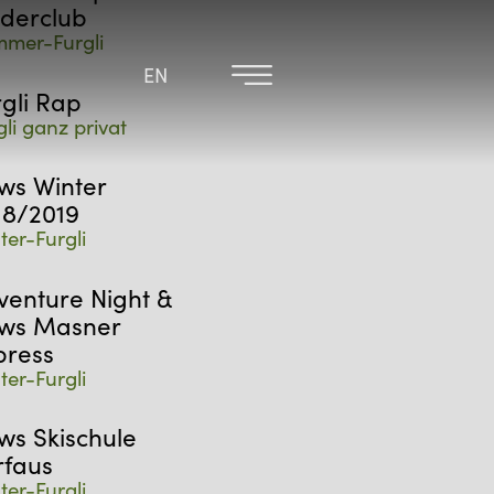
nderclub
mer-Furgli
EN
EN
rgli Rap
gli ganz privat
ws Winter
18/2019
ter-Furgli
venture Night &
ws Masner
press
ter-Furgli
ws Skischule
rfaus
ter-Furgli