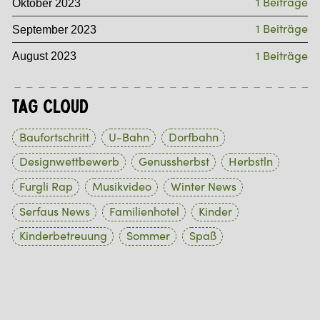
1 Beiträge
Oktober 2023
1 Beiträge
September 2023
1 Beiträge
August 2023
Tag Cloud
Baufortschritt
U-Bahn
Dorfbahn
Designwettbewerb
Genussherbst
Herbstln
Furgli Rap
Musikvideo
Winter News
Serfaus News
Familienhotel
Kinder
Kinderbetreuung
Sommer
Spaß