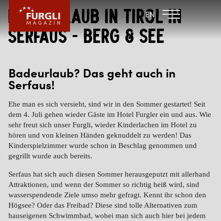
Badeurlaub in Tirol in
FAMILIENHOTEL
FAMILIENHOTEL
EN
FURGLER
POST
Serfaus - Berg & See
FURGLI HOTELS
KINDER
Badeurlaub? Das geht auch in
Serfaus!
SOMMER
Ehe man es sich versieht, sind wir in den Sommer gestartet! Seit
WINTER
dem 4. Juli gehen wieder Gäste im Hotel Furgler ein und aus. Wie
sehr freut sich unser Furgli, wieder Kinderlachen im Hotel zu
hören und von kleinen Händen geknuddelt zu werden! Das
Kinderspielzimmer wurde schon in Beschlag genommen und
gegrillt wurde auch bereits.
Serfaus hat sich auch diesen Sommer herausgeputzt mit allerhand
Attraktionen, und wenn der Sommer so richtig heiß wird, sind
wasserspendende Ziele umso mehr gefragt. Kennt ihr schon den
Högsee? Oder das Freibad? Diese sind tolle Alternativen zum
hauseigenen Schwimmbad
, wobei man sich auch hier bei jedem