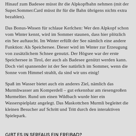
Hinauf zum Badesee müsst ihr die Alpkopfbahn nehmen (mit der
Super.Sommer.Card
müsst ihr für die Bahn übrigens nichts extra
bezahlen).
Das Bonus-Wissen für schlaue Kerlchen: Wer den Alpkopf schon
vom Winter kennt, wird im Sommer staunen, dass hier plötzlich
ein See auftaucht. Im Winter erfüllt der See nämlich eine andere
Funktion: Als Speichersee. Dieser wird im Winter zur Erzeugung
von zusätzlichem Schnee genutzt. Der Högsee war der erste
Speichersee in Tirol, der auch als Badesee genützt werden kann.
Doch viel spannender ist der See natürlich im Sommer, wenn die
Sonne vom Himmel strahlt, da sind wir uns einig!
Spaß im Wasser bietet auch ein anderes Ziel, nämlich das
Murmliwasser am Komperdell – gut erkennbar am riesengroßen
Murmeltier. Rund um einen Wildbach wurde hier ein
Wasserspielplatz angelegt. Das Maskottchen Murmli begleitet die
kleinen Besucher auf Schritt und Tritt durch den interaktiven
Spielepark.
GIBT ES IN SERFAUS EIN FREIBAD?