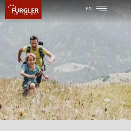
ZURÜCK ZU DEN
FAMILIENHOTEL
EN
FAMILIENHOTELS
POST
HOTEL
ZIMMER & PREISE
WELLNESS