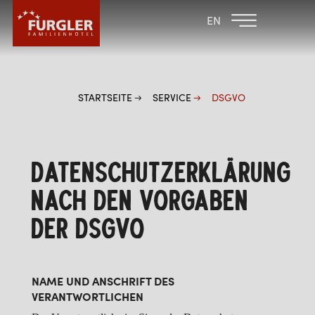
ZURÜCK ZU DEN
FAMILIENHOTEL
EN
FAMILIENHOTELS
POST
HOTEL
ZIMMER & PREISE
STARTSEITE
SERVICE
DSGVO
WELLNESS
DATENSCHUTZERKLÄRUNG
NACH DEN VORGABEN
DER DSGVO
NAME UND ANSCHRIFT DES
VERANTWORTLICHEN