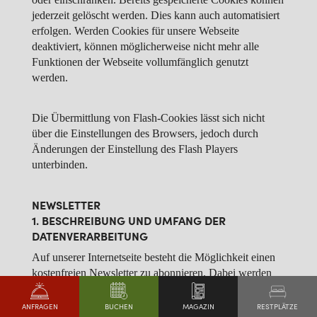
jederzeit gelöscht werden. Dies kann auch automatisiert
erfolgen. Werden Cookies für unsere Webseite
deaktiviert, können möglicherweise nicht mehr alle
Funktionen der Webseite vollumfänglich genutzt
werden.
Die Übermittlung von Flash-Cookies lässt sich nicht
über die Einstellungen des Browsers, jedoch durch
Änderungen der Einstellung des Flash Players
unterbinden.
NEWSLETTER
1. BESCHREIBUNG UND UMFANG DER
DATENVERARBEITUNG
Auf unserer Internetseite besteht die Möglichkeit einen
kostenfreien Newsletter zu abonnieren. Dabei werden
bei der Anmeldung zum Newsletter die folgenden Daten
aus der Eingabemaske an uns übermittelt.
RESTPLÄTZE
ANFRAGEN
MAGAZIN
BUCHEN