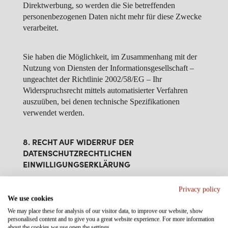
Direktwerbung, so werden die Sie betreffenden
personenbezogenen Daten nicht mehr für diese Zwecke
verarbeitet.
Sie haben die Möglichkeit, im Zusammenhang mit der
Nutzung von Diensten der Informationsgesellschaft –
ungeachtet der Richtlinie 2002/58/EG – Ihr
Widerspruchsrecht mittels automatisierter Verfahren
auszuüben, bei denen technische Spezifikationen
verwendet werden.
8. RECHT AUF WIDERRUF DER
DATENSCHUTZRECHTLICHEN
EINWILLIGUNGSERKLÄRUNG
Sie haben das Recht, Ihre datenschutzrechtliche
Privacy policy
Einwilligungserklärung jederzeit zu widerrufen. Durch
We use cookies
den Widerruf der Einwilligung wird die Rechtmäßigkeit
We may place these for analysis of our visitor data, to improve our website, show
der aufgrund der Einwilligung bis zum Widerruf
personalised content and to give you a great website experience. For more information
erfolgten Verarbeitung nicht berührt.
about the cookies we use open the settings.